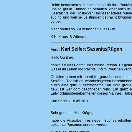
Beide bedankten sich noch einmal für ihre Porträ
uns so gut in Erinnerung behalten. Aber auch i
Geschichte der Rostocker Hochseefischerei wieder
zuging und welche Leistungen gebracht bwurden.
vorbei.
Mach weiter so, wir wünschen alles Gute
K.H. Kraus, S.Wünsch
Karl Seifert Sassnitz/Rügen
Anruf:
Hallo Günther,
danke für das Porträt über meine Person. Es gef
was er im Leben vollbrachte und mit welchen Prob
Gefallen haben mir ebenfalls ganz besonders die 
Schiffen. Realistisch, wahrheitsgetreu beschriebe
durch eine gute Zusammenarbeit an Bord große L
gewusst wer dort beschrieben wird. Ein ganz r
Entwicklungsbegebenheiten dieses Mannes. Habe
Karl Seifert / 18.05.2010
Sehr geehrter Herr Kröger,
habe die Ausgabe ihres neuen Buches erhalten 
bekannte Personen erinnert worden.