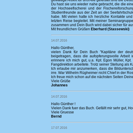
gewaltige Arbeit für uns Alle geleistet und die D
Du hast sie uns wieder nahe gebracht, die die eine
der Hochseefischerei und der Fischereiforschun
Studienfreunde aus der Zeit an der Seefahrtsch
habe. Mit vielen hatte ich herzliche Kontakte u
letzten Reise begleitet. Mit meiner Seminargrup
zusammen und Dein Buch wird dabei sicher für au
Mit freundlichen Grüßen
Eberhard (Stassewski)
14.07.2016
Hallo Günther,
vielen Dank für Dein Buch "Kapitäne der deut
beigetragen, dass die aufopferungsvolle Arbeit
erinnere ich mich gut, u.a. Kpt. Egon Müller, Kp
Fangdirektion arbeitete. Trotz seiner Stellung als
Ich erlaube mir anzumerken, dass die Bilduntersc
irre. War Wilhelm Rügheimer nicht Chief in der Ro
Ich freue mich schon auf die nächsten Seiten Dein
Viele Grüße
Johannes
14.07.2016
Hallo Günther !
Vielen Dank fuer das Buch. Gefällt mir sehr gut, H
Viele Gruesse
Bernd
17.07.2016