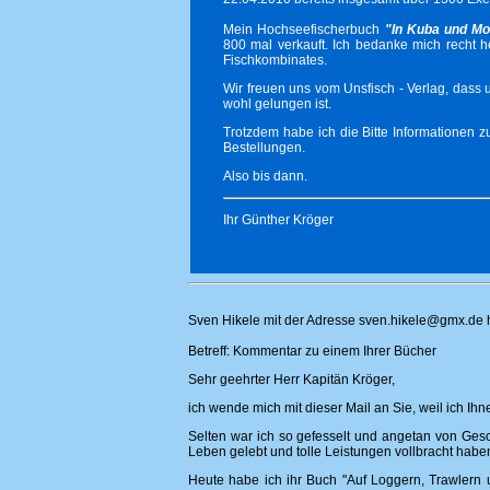
Mein Hochseefischerbuch
"In Kuba und Mo
800 mal verkauft. Ich bedanke mich recht 
Fischkombinates.
Wir freuen uns vom Unsfisch - Verlag, dass
wohl gelungen ist.
Trotzdem habe ich die Bitte Informatione
Bestellungen.
Also bis dann.
Ihr Günther Kröger
Sven Hikele mit der Adresse sven.hikele@gmx.de h
Betreff: Kommentar zu einem Ihrer Bücher
Sehr geehrter Herr Kapitän Kröger,
ich wende mich mit dieser Mail an Sie, weil ich Ih
Selten war ich so gefesselt und angetan von Ges
Leben gelebt und tolle Leistungen vollbracht habe
Heute habe ich ihr Buch "Auf Loggern, Trawlern 