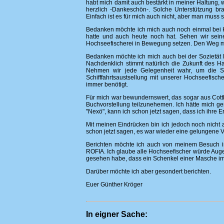
habt mich damit auch bestärkt in meiner Haltung, 
herzlich -Dankeschön-. Solche Unterstützung br
Einfach ist es für mich auch nicht, aber man mus
Bedanken möchte ich mich auch noch einmal bei Hor
hatte und auch heute noch hat. Sehen wir seine
Hochseefischerei in Bewegung setzen. Den Weg 
Bedanken möchte ich mich auch bei der Sozietät Ro
Nachdenklich stimmt natürlich die Zukunft des Hau
Nehmen wir jede Gelegenheit wahr, um die Sta
Schifffahrtsaustsellung mit unserer Hochseefische
immer benötigt.
Für mich war bewundernswert, das sogar aus Cot
Buchvorstellung teilzunehemen. Ich hätte mich ge
"Nexö", kann ich schon jetzt sagen, dass ich ihre
Mit meinen Eindrücken bin ich jedoch noch nicht
schon jetzt sagen, es war wieder eine gelungene V
Berichten möchte ich auch von meinem Besuch i
ROFIA. Ich glaube alle Hochseefischer würde Aug
gesehen habe, dass ein Schenkel einer Masche im
Darüber möchte ich aber gesondert berichten.
Euer Günther Kröger
In eigner Sache: