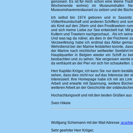
genossen. Es ist für mich schon eine kleine Tra
Wochenende wohne) im Museumshafen Neum
Museumshavenrestaurant zu setzen und die Bücher
Ich selbst bin 1974 geboren und in Sassnitz
Völkerfreundschaft und anderen Schiffen) und som
als Kind auf den 26ern und den Frosttrawlern rum
und sich meine Liebe zur See entwickelt hat. Mit
Kuttern und Trawlern nachgeschaut... Als ich seiner
Und was lag da näher, als dies in der Fischerei z
Verzweifelung habe ich erstmal das Abitur gemac
Wehrdienst bei der Marine feststellen konnte, dass 
der Marine nach reichlicher weltweiter Seefahrt
Hauptquartier in Belgien wieder ein Schiff zu 
beobachten und zu sehen. Nie vergessen werde ich e
da verträumt an der Pier vor sich hin schaukelten
Herr Kapitän Kröger, ich kann Sie nur darin bestät
sehen, dass dies nicht nur auf das Interesse der 
interessiert. Ihre Homepage habe ich mir als Link 
Arbeit und erwarte mit Spannung, weitere Bücher 
weiteren Arbeit an der Geschichte der ostdeutsche
Hochachtungsvoll und mit den besten Grüßen aus
Sven Hikele
Wolfgang Schiemann mit der Mail Adresse:
w.schi
Sehr geehrter Herr Kröger,