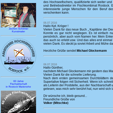
des Hochseefischers, qualifizierte sich weiter und
und Betriebsdirektor im Fischkombinat Rostock. 
interessierte junge Menschen für den Beruf d
verschenken kann.
06.07.2016
Hallo Kpt. Kröger !
Jochen Schirmer
Vielen Dank für das neue Buch „ Kapitäne der Deu
Kunstmaler
Konnte es gar nicht weglegen. Es ist einfach 
persönlich, aber auch vom Namen her. Mein Enkel,
das auch so erlebt usw. Und das alles erst einma
vielen Dank. Es steckt ja soviel Arbeit und Mühe da
Herzliche Grüße sendet
Michael Glockemann
06.07.2016
Hallo Günther,
nachdem Michael Glockemann mir gestern das Maul wä
Vielen Dank für die schnelle Lieferung.
Nach dem ersten gemeinsamen Durchblättern des
60 Jahre
Superlative folgen mit Sicherheit. Wenn ich schr
Fischwirtschaft
als Leiterin der Poststelle, aus der Nachbarschaft
in Rostock Marienehe
gelesen, was mich sehr berührt hat, nun wird sich
Dir wünsche ich, bleib gesund...
Freundliche Grüße von
Volker (Mitschke)