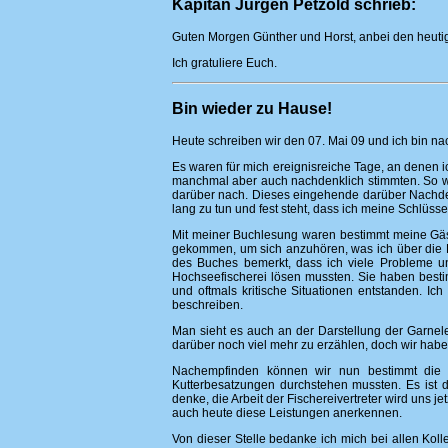
Kapitän Jürgen Petzold schrieb:
Guten Morgen Günther und Horst, anbei den heutige
Ich gratuliere Euch.
Bin wieder zu Hause!
Heute schreiben wir den 07. Mai 09 und ich bin n
Es waren für mich ereignisreiche Tage, an denen i
manchmal aber auch nachdenklich stimmten. So wi
darüber nach. Dieses eingehende darüber Nachden
lang zu tun und fest steht, dass ich meine Schlüss
Mit meiner Buchlesung waren bestimmt meine Gäst
gekommen, um sich anzuhören, was ich über die F
des Buches bemerkt, dass ich viele Probleme u
Hochseefischerei lösen mussten. Sie haben best
und oftmals kritische Situationen entstanden. I
beschreiben.
Man sieht es auch an der Darstellung der Garnele
darüber noch viel mehr zu erzählen, doch wir haben 
Nachempfinden können wir nun bestimmt die 
Kutterbesatzungen durchstehen mussten. Es ist 
denke, die Arbeit der Fischereivertreter wird uns j
auch heute diese Leistungen anerkennen.
Von dieser Stelle bedanke ich mich bei allen Ko