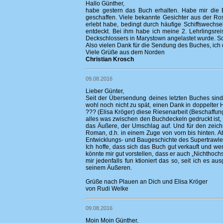
Hallo Günther,
habe gestern das Buch erhalten. Habe mir die B
geschaffen. Viele bekannte Gesichter aus der Ros
erlebt habe, bedingt durch häufige Schiffswechs
entdeckt. Bei ihm habe ich meine 2. Lehrlingsre
Deckschlossers in Marystown angelastet wurde. Sc
Also vielen Dank für die Sendung des Buches, ic
Viele Grüße aus dem Norden
Christian Krosch
09.08.2016
Lieber Günter,
Seit der Übersendung deines letzten Buches sin
wohl noch nicht zu spät, einen Dank in doppelter
??? (Elisa Kröger) diese Riesenarbeit (Beschaffung
alles was zwischen den Buchdeckeln gedruckt ist, ent
das Äußere, der Umschlag auf. Und für den zeichn
Roman, d.h. in einem Zuge von vorn bis hinten. Ab
Entwicklungs- und Baugeschichte des Supertrawlers 
Ich hoffe, dass sich das Buch gut verkauft und we
könnte mir gut vorstellen, dass er auch „Nichthoch
mir jedenfalls fun ktioniert das so, seit ich es au
seinem Äußeren.
Grüße nach Plauen an Dich und Elisa Kröger
von Rudi Welke
09.08.2016
Moin Moin Günther,