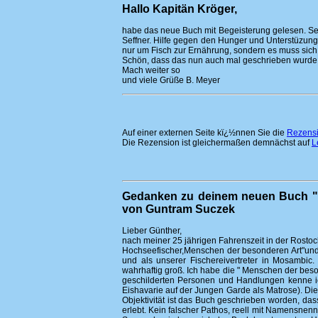
Hallo Kapitän Kröger,
habe das neue Buch mit Begeisterung gelesen. Se
Seffner. Hilfe gegen den Hunger und Unterstüzung
nur um Fisch zur Ernährung, sondern es muss sich 
Schön, dass das nun auch mal geschrieben wurde
Mach weiter so
und viele Grüße B. Meyer
Auf einer externen Seite kï¿½nnen Sie die
Rezensi
Die Rezension ist gleichermaßen demnächst auf
L
Gedanken zu deinem neuen Buch "I
von Guntram Suczek
Lieber Günther,
nach meiner 25 jährigen Fahrenszeit in der Rostoc
Hochseefischer,Menschen der besonderen Art"und
und als unserer Fischereivertreter in Mosambic. 
wahrhaftig groß. Ich habe die " Menschen der be
geschilderten Personen und Handlungen kenne ic
Eishavarie auf der Jungen Garde als Matrose). Di
Objektivität ist das Buch geschrieben worden, das
erlebt. Kein falscher Pathos, reell mit Namensne