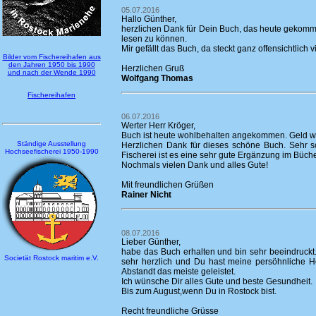
05.07.2016
Hallo Günther,
herzlichen Dank für Dein Buch, das heute gekommen
lesen zu können.
Mir gefällt das Buch, da steckt ganz offensichtlich 
Bilder vom Fischereihafen aus
den Jahren 1950 bis 1990
Herzlichen Gruß
und nach der Wende 1990
Wolfgang Thomas
Fischereihafen
06.07.2016
Werter Herr Kröger,
Buch ist heute wohlbehalten angekommen. Geld w
Ständige Ausstellung
Herzlichen Dank für dieses schöne Buch. Sehr 
Hochseefischerei 1950-1990
Fischerei ist es eine sehr gute Ergänzung im Büche
Nochmals vielen Dank und alles Gute!
Mit freundlichen Grüßen
Rainer Nicht
08.07.2016
Lieber Günther,
habe das Buch erhalten und bin sehr beeindruckt
Societät Rostock maritim e.V.
sehr herzlich und Du hast meine persöhnliche Ho
Abstandt das meiste geleistet.
Ich wünsche Dir alles Gute und beste Gesundheit.
Bis zum August,wenn Du in Rostock bist.
Recht freundliche Grüsse