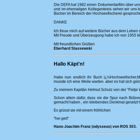
Die DEFA hat 1982 einen Dokumentarfilm über unse
und im ehemaligen Kollegenkreis sehen wir uns b
Bücher im Bereich der Hochseefischerei gesproch
DANKE
Ich freue mich auf weitere Bücher aus dem Leben d
Mit Freude und Überzeugung habe ich von 1955 bis 
Mit freundlichen Grüßen
Eberhard Stassewski
Hallo Käpt'n!
Habe nun endlich ihr Buch ï¿½Hochseefischer,
musste ich eine Weile warten. aber es hat sich gel
Zu meinem Kapitän Helmut Schulz von der "Fietje
Schon allein dafür, dass sie die Spur nach Bützo
gemacht haben , ein bleibendes Denkmal gesetzt 
Es grüsst sie mit einem fröhlichen
"hei geit"
Hans-Joachim Franz (odysseus) von ROS 303.