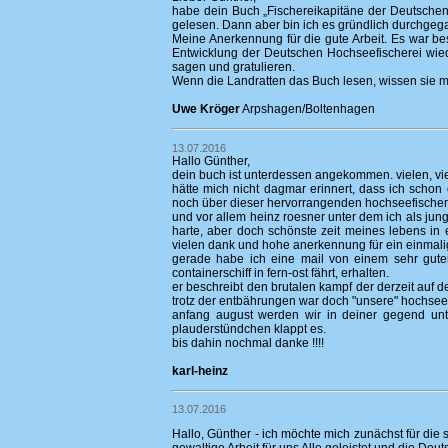
habe dein Buch „Fischereikapitäne der Deutschen 
gelesen. Dann aber bin ich es gründlich durchgeg
Meine Anerkennung für die gute Arbeit. Es war b
Entwicklung der Deutschen Hochseefischerei wied
sagen und gratulieren.
Wenn die Landratten das Buch lesen, wissen sie meh
Uwe Kröger
Arpshagen/Boltenhagen
13.07.2016
Hallo Günther,
dein buch ist unterdessen angekommen. vielen, vie
hätte mich nicht dagmar erinnert, dass ich scho
noch über dieser hervorrangenden hochseefischerb
und vor allem heinz roesner unter dem ich als jung
harte, aber doch schönste zeit meines lebens in e
vielen dank und hohe anerkennung für ein einmali
gerade habe ich eine mail von einem sehr guten
containerschiff in fern-ost fährt, erhalten.
er beschreibt den brutalen kampf der derzeit auf 
trotz der entbährungen war doch "unsere" hochseef
anfang august werden wir in deiner gegend unte
plauderstündchen klappt es.
bis dahin nochmal danke !!!!
karl-heinz
13.07.2016
Hallo, Günther - ich möchte mich zunächst für di