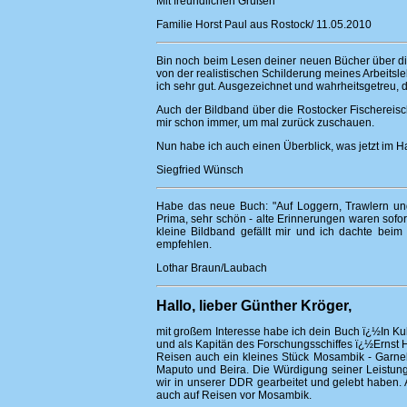
Mit freundlichen Grüßen
Familie Horst Paul aus Rostock/ 11.05.2010
Bin noch beim Lesen deiner neuen Bücher über die
von der realistischen Schilderung meines Arbeits
ich sehr gut. Ausgezeichnet und wahrheitsgetreu, 
Auch der Bildband über die Rostocker Fischereisc
mir schon immer, um mal zurück zuschauen.
Nun habe ich auch einen Überblick, was jetzt im H
Siegfried Wünsch
Habe das neue Buch: "Auf Loggern, Trawlern und 
Prima, sehr schön - alte Erinnerungen waren sofort
kleine Bildband gefällt mir und ich dachte beim
empfehlen.
Lothar Braun/Laubach
Hallo, lieber Günther Kröger,
mit großem Interesse habe ich dein Buch ï¿½In K
und als Kapitän des Forschungsschiffes ï¿½Ernst
Reisen auch ein kleines Stück Mosambik - Garnele
Maputo und Beira. Die Würdigung seiner Leistung
wir in unserer DDR gearbeitet und gelebt haben. A
auch auf Reisen vor Mosambik.