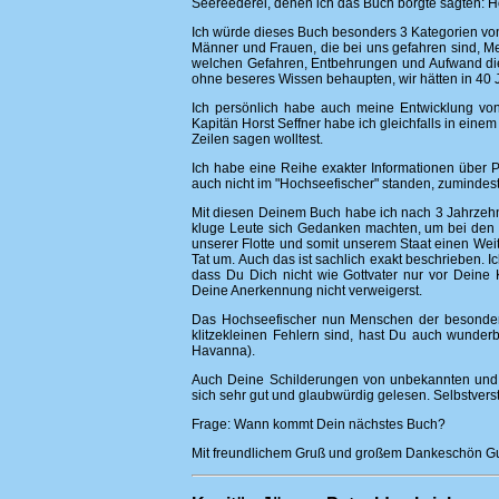
Seereederei, denen ich das Buch borgte sagten: H
Ich würde dieses Buch besonders 3 Kategorien v
Männer und Frauen, die bei uns gefahren sind, M
welchen Gefahren, Entbehrungen und Aufwand di
ohne beseres Wissen behaupten, wir hätten in 40 J
Ich persönlich habe auch meine Entwicklung vo
Kapitän Horst Seffner habe ich gleichfalls in eine
Zeilen sagen wolltest.
Ich habe eine Reihe exakter Informationen über P
auch nicht im "Hochseefischer" standen, zumindest
Mit diesen Deinem Buch habe ich nach 3 Jahrzeh
kluge Leute sich Gedanken machten, um bei den 
unserer Flotte und somit unserem Staat einen Wei
Tat um. Auch das ist sachlich exakt beschrieben. Ic
dass Du Dich nicht wie Gottvater nur vor Deine
Deine Anerkennung nicht verweigerst.
Das Hochseefischer nun Menschen der besondere
klitzekleinen Fehlern sind, hast Du auch wunderb
Havanna).
Auch Deine Schilderungen von unbekannten und k
sich sehr gut und glaubwürdig gelesen. Selbstver
Frage: Wann kommt Dein nächstes Buch?
Mit freundlichem Gruß und großem Dankeschön G