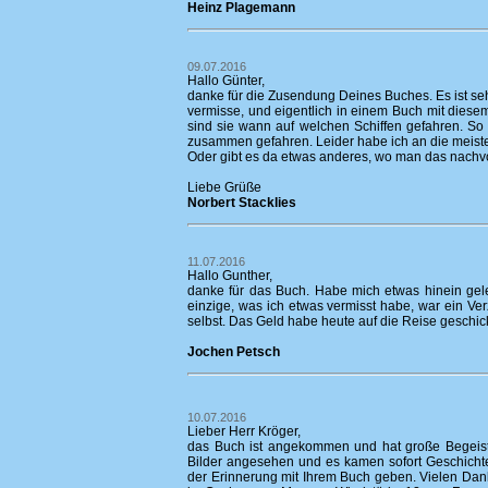
Heinz Plagemann
09.07.2016
Hallo Günter,
danke für die Zusendung Deines Buches. Es ist sehr
vermisse, und eigentlich in einem Buch mit diese
sind sie wann auf welchen Schiffen gefahren. So a
zusammen gefahren. Leider habe ich an die meist
Oder gibt es da etwas anderes, wo man das nachv
Liebe Grüße
Norbert Stacklies
11.07.2016
Hallo Gunther,
danke für das Buch. Habe mich etwas hinein gele
einzige, was ich etwas vermisst habe, war ein Verz
selbst. Das Geld habe heute auf die Reise geschic
Jochen Petsch
10.07.2016
Lieber Herr Kröger,
das Buch ist angekommen und hat große Begeiste
Bilder angesehen und es kamen sofort Geschicht
der Erinnerung mit Ihrem Buch geben. Vielen Dank