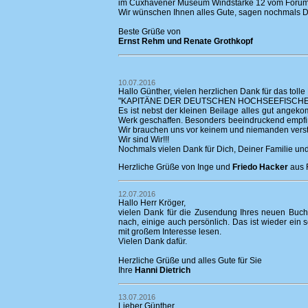
im Cuxhavener Museum Windstärke 12 vom Forum Ma
Wir wünschen Ihnen alles Gute, sagen nochmals 
Beste Grüße von
Ernst Rehm und Renate Grothkopf
10.07.2016
Hallo Günther, vielen herzlichen Dank für das tolle
"KAPITÄNE DER DEUTSCHEN HOCHSEEFISCHER
Es ist nebst der kleinen Beilage alles gut ange
Werk geschaffen. Besonders beeindruckend empfind
Wir brauchen uns vor keinem und niemanden vers
Wir sind Wir!!!
Nochmals vielen Dank für Dich, Deiner Familie und
Herzliche Grüße von Inge und
Friedo Hacker
aus 
12.07.2016
Hallo Herr Kröger,
vielen Dank für die Zusendung Ihres neuen Buc
nach, einige auch persönlich. Das ist wieder ein
mit großem Interesse lesen.
Vielen Dank dafür.
Herzliche Grüße und alles Gute für Sie
Ihre
Hanni Dietrich
13.07.2016
Lieber Günther,