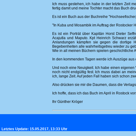
Ich muss gestehen, ich habe in der letzten Zeit
fertig damit und meine Tochter macht das Buch druc
Es ist ein Buch aus der Buchreihe "Hochseefischer
"In Kuba und Mosambik im Auftrag der Rostocker Ho
Es ist ein Porträt über Kapitän Horst Dieter Se
Acajutla und Maputo. Kpt Heinrich Schwarz erzäh
Anlandungen kämpfen sie gegen die dortige H
Begebenheiten alle wahrheitsgetreu wieder zu ge
Wie in all meinen Büchern spielen geschichtliche 
In den kommenden Tagen werde ich Auszüge aus 
Und noch eine Neuigkeit. Ich habe einen eigenen 
noch nicht endgültig fest. Ich muss dabei an mei
ich, lange Zeit. Auf jeden Fall haben sich schon 
Also drücken sie mir die Daumen, dass die Verlag
Ich hoffe, dass ich das Buch im April in Rostock vor
Ihr Günther Kröger
Letztes Update: 15.05.2017, 13:33 Uhr