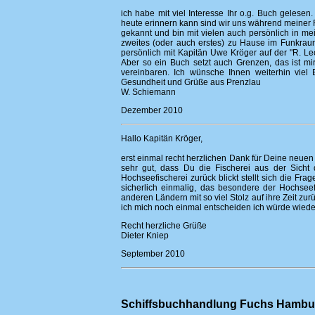
ich habe mit viel Interesse Ihr o.g. Buch gelese
heute erinnern kann sind wir uns während meiner 
gekannt und bin mit vielen auch persönlich in me
zweites (oder auch erstes) zu Hause im Funkraum. 
persönlich mit Kapitän Uwe Kröger auf der "R. L
Aber so ein Buch setzt auch Grenzen, das ist mir
vereinbaren. Ich wünsche Ihnen weiterhin viel
Gesundheit und Grüße aus Prenzlau
W. Schiemann
Dezember 2010
Hallo Kapitän Kröger,
erst einmal recht herzlichen Dank für Deine neuen 
sehr gut, dass Du die Fischerei aus der Sicht
Hochseefischerei zurück blickt stellt sich die Fra
sicherlich einmalig, das besondere der Hochsee
anderen Ländern mit so viel Stolz auf ihre Zeit zur
ich mich noch einmal entscheiden ich würde wiede
Recht herzliche Grüße
Dieter Kniep
September 2010
Schiffsbuchhandlung Fuchs Hambu