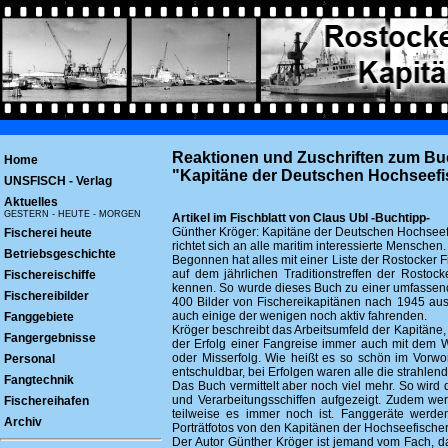
Reaktionen und Zuschriften zum B
Home
"Kapitäne der Deutschen Hochseefi
UNSFISCH - Verlag
Aktuelles
GESTERN - HEUTE - MORGEN
Artikel im Fischblatt von Claus Ubl -Buchtipp-
Günther Kröger: Kapitäne der Deutschen Hochseefis
Fischerei heute
richtet sich an alle maritim interessierte Menschen.
Betriebsgeschichte
Begonnen hat alles mit einer Liste der Rostocker
auf dem jährlichen Traditionstreffen der Rostoc
Fischereischiffe
kennen. So wurde dieses Buch zu einer umfassend
Fischereibilder
400 Bilder von Fischereikapitänen nach 1945 aus
auch einige der wenigen noch aktiv fahrenden.
Fanggebiete
Kröger beschreibt das Arbeitsumfeld der Kapitäne,
Fangergebnisse
der Erfolg einer Fangreise immer auch mit dem 
oder Misserfolg. Wie heißt es so schön im Vorwor
Personal
entschuldbar, bei Erfolgen waren alle die strahlen
Fangtechnik
Das Buch vermittelt aber noch viel mehr. So wir
und Verarbeitungsschiffen aufgezeigt. Zudem we
Fischereihafen
teilweise es immer noch ist. Fanggeräte werd
Archiv
Porträtfotos von den Kapitänen der Hochseefischere
Der Autor Günther Kröger ist jemand vom Fach, d