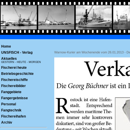
Home
UNSFISCH - Verlag
Warnow-Kurier am Wochenende vom 26.01.2013 - Der A
Aktuelles
GESTERN - HEUTE - MORGEN
Fischerei heute
Betriebsgeschichte
Fischereischiffe
Fischereibilder
Fanggebiete
Fangergebnisse
Personal
Fangtechnik
Fischereihafen
Archiv