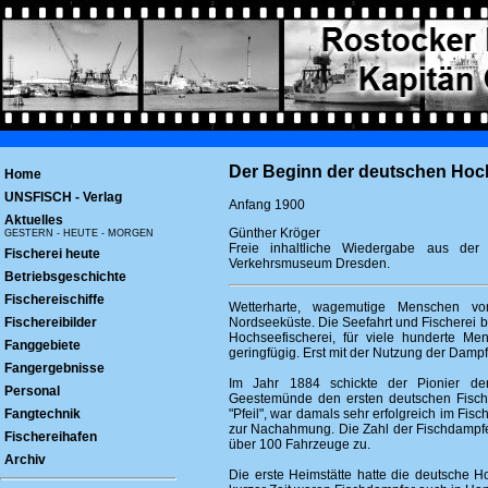
Der Beginn der deutschen Hoc
Home
UNSFISCH - Verlag
Anfang 1900
Aktuelles
Günther Kröger
GESTERN - HEUTE - MORGEN
Freie inhaltliche Wiedergabe aus de
Fischerei heute
Verkehrsmuseum Dresden.
Betriebsgeschichte
Fischereischiffe
Wetterharte, wagemutige Menschen vo
Fischereibilder
Nordseeküste. Die Seefahrt und Fischerei 
Hochseefischerei, für viele hunderte Me
Fanggebiete
geringfügig. Erst mit der Nutzung der Damp
Fangergebnisse
Im Jahr 1884 schickte der Pionier der
Personal
Geestemünde den ersten deutschen Fischdam
Fangtechnik
"Pfeil", war damals sehr erfolgreich im Fi
zur Nachahmung. Die Zahl der Fischdampfe
Fischereihafen
über 100 Fahrzeuge zu.
Archiv
Die erste Heimstätte hatte die deutsche 