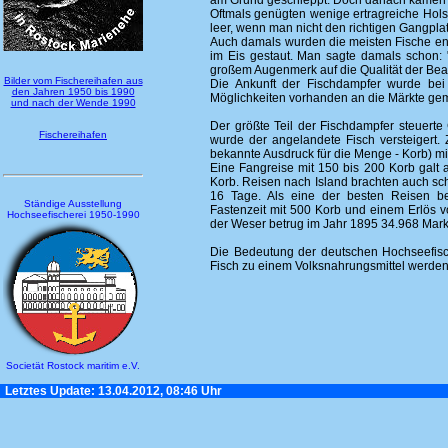
am Grund geschleppt. Doch danach kamen s
Oftmals genügten wenige ertragreiche Hols f
leer, wenn man nicht den richtigen Gangpla
Auch damals wurden die meisten Fische en
im Eis gestaut. Man sagte damals schon: 
großem Augenmerk auf die Qualität der Bea
Bilder vom Fischereihafen aus
Die Ankunft der Fischdampfer wurde bei 
den Jahren 1950 bis 1990
Möglichkeiten vorhanden an die Märkte gem
und nach der Wende 1990
Der größte Teil der Fischdampfer steuert
Fischereihafen
wurde der angelandete Fisch versteigert.
bekannte Ausdruck für die Menge - Korb) mi
Eine Fangreise mit 150 bis 200 Korb galt a
Korb. Reisen nach Island brachten auch sc
16 Tage. Als eine der besten Reisen b
Ständige Ausstellung
Fastenzeit mit 500 Korb und einem Erlös 
Hochseefischerei 1950-1990
der Weser betrug im Jahr 1895 34.968 Mark
Die Bedeutung der deutschen Hochseefisch
Fisch zu einem Volksnahrungsmittel werden
Societät Rostock maritim e.V.
Letztes Update: 13.04.2012, 08:46 Uhr