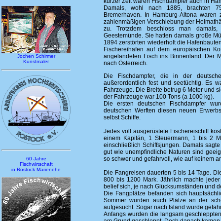
kurzer Zeit waren Fischdampfer auch in Ha
Damals, wohl nach 1885, brachten 7
Bremerhaven. In Hamburg-Altona waren zu
zahlenmäßigen Verschiebung der Heimathä
zu. Trotzdem beschloss man damals, 
Geestemünde. Sie hatten damals große Mü
1894 zerstörten wiederholt die Hafenbaute
Fischereihafen auf dem europäischen Kon
angelandeten Fisch ins Binnenland. Der Ma
Jochen Schirmer
Kunstmaler
nach Österreich.
Die Fischdampfer, die in der deutsche
außerordentlich fest und seetüchtig. Es 
Fahrzeuge. Die Breite betrug 6 Meter und si
der Fahrzeuge war 100 Tons (a 1000 kg).
Die ersten deutschen Fischdampfer wu
deutschen Werften diesen neuen Erwerbs
selbst Schiffe.
Jedes voll ausgerüstete Fischereischiff ko
einem Kapitän, 1 Steuermann, 1 bis 2 M
einschließlich Schiffsjungen. Damals sagt
gut wie unempfindliche Naturen sind geeig
so schwer und gefahrvoll, wie auf keinem a
60 Jahre
Fischwirtschaft
in Rostock Marienehe
Die Fangreisen dauerten 5 bis 14 Tage. Di
800 bis 1200 Mark. Jährlich machte jeder
belief sich, je nach Glücksumständen und 
Die Fangplätze befanden sich hauptsächli
Sommer wurden auch Plätze an der schot
aufgesucht. Sogar nach Island wurde gefah
Anfangs wurden die langsam geschleppten