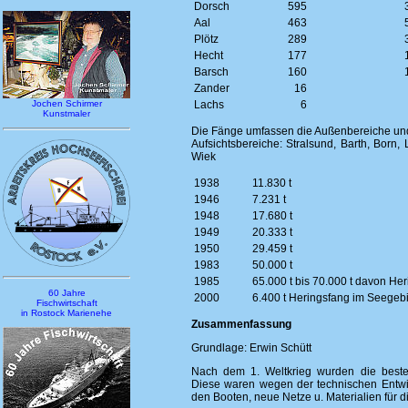
Dorsch
595
Aal
463
Plötz
289
Hecht
177
Barsch
160
Zander
16
Jochen Schirmer
Lachs
6
Kunstmaler
Die Fänge umfassen die Außenbereiche und
Aufsichtsbereiche: Stralsund, Barth, Born,
Wiek
1938
11.830 t
1946
7.231 t
1948
17.680 t
1949
20.333 t
1950
29.459 t
1983
50.000 t
1985
65.000 t bis 70.000 t davon Her
60 Jahre
2000
6.400 t Heringsfang im Seege
Fischwirtschaft
in Rostock Marienehe
Zusammenfassung
Grundlage: Erwin Schütt
Nach dem 1. Weltkrieg wurden die besteh
Diese waren wegen der technischen Entwic
den Booten, neue Netze u. Materialien für d