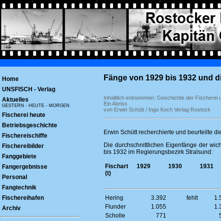
Fänge von 1929 bis 1932 und d
Home
UNSFISCH - Verlag
Inhaltlich entnommen: Geschichte der Fischerei
Aktuelles
Ein Abriss
GESTERN - HEUTE - MORGEN
von Erwin Schütt / Ingo Koch Verlag Rostock
Fischerei heute
Betriebsgeschichte
Erwin Schütt recherchierte und beurteilte d
Fischereischiffe
Die durchschnittlichen Eigenfänge der wich
Fischereibilder
bis 1932 im Regierungsbezirk Stralsund:
Fanggebiete
Fischart
1929
1930
1931
Fangergebnisse
(t)
Personal
Fangtechnik
Fischereihafen
Hering
3.392
fehlt
1.
Flunder
1.055
1.
Archiv
Scholle
771