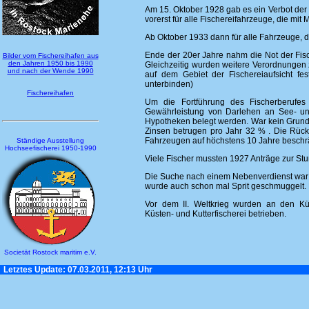
Am 15. Oktober 1928 gab es ein Verbot der
vorerst für alle Fischereifahrzeuge, die mit
Ab Oktober 1933 dann für alle Fahrzeuge, d
Ende der 20er Jahre nahm die Not der Fis
Bilder vom Fischereihafen aus
den Jahren 1950 bis 1990
Gleichzeitig wurden weitere Verordnungen
und nach der Wende 1990
auf dem Gebiet der Fischereiaufsicht fe
unterbinden)
Fischereihafen
Um die Fortführung des Fischerberufe
Gewährleistung von Darlehen an See- und 
Hypotheken belegt werden. War kein Grund
Zinsen betrugen pro Jahr 32 % . Die Rück
Fahrzeugen auf höchstens 10 Jahre beschr
Ständige Ausstellung
Hochseefischerei 1950-1990
Viele Fischer mussten 1927 Anträge zur Stu
Die Suche nach einem Nebenverdienst war 
wurde auch schon mal Sprit geschmuggelt. 
Vor dem II. Weltkrieg wurden an den K
Küsten- und Kutterfischerei betrieben.
Societät Rostock maritim e.V.
Letztes Update: 07.03.2011, 12:13 Uhr