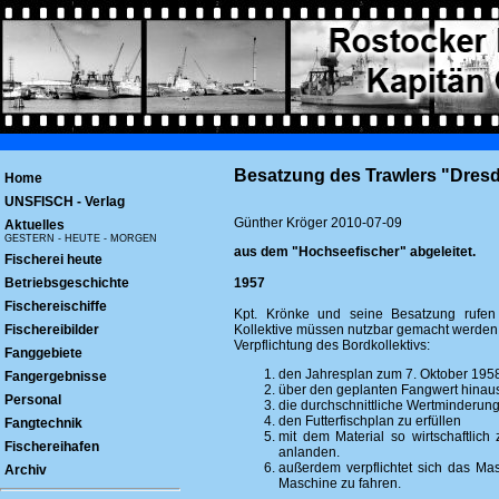
Besatzung des Trawlers "Dresd
Home
UNSFISCH - Verlag
Günther Kröger 2010-07-09
Aktuelles
GESTERN - HEUTE - MORGEN
aus dem "Hochseefischer" abgeleitet.
Fischerei heute
Betriebsgeschichte
1957
Fischereischiffe
Kpt. Krönke und seine Besatzung rufen
Fischereibilder
Kollektive müssen nutzbar gemacht werden.
Verpflichtung des Bordkollektivs:
Fanggebiete
den Jahresplan zum 7. Oktober 1958
Fangergebnisse
über den geplanten Fangwert hinaus
Personal
die durchschnittliche Wertminderung
den Futterfischplan zu erfüllen
Fangtechnik
mit dem Material so wirtschaftlich
Fischereihafen
anlanden.
außerdem verpflichtet sich das Ma
Archiv
Maschine zu fahren.