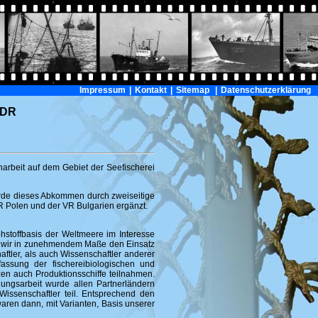
Impressum
|
Kontakt
|
Sitemap
|
Datenschutzerklärung
DDR
beit auf dem Gebiet der Seefischerei
de dieses Abkommen durch zweiseitige
R Polen und der VR Bulgarien ergänzt.
stoffbasis der Weltmeere im Interesse
en wir in zunehmendem Maße den Einsatz
ftler, als auch Wissenschaftler anderer
ssung der fischereibiologischen und
zen auch Produktionsschiffe teilnahmen.
ungsarbeit wurde allen Partnerländern
issenschaftler teil. Entsprechend den
ren dann, mit Varianten, Basis unserer