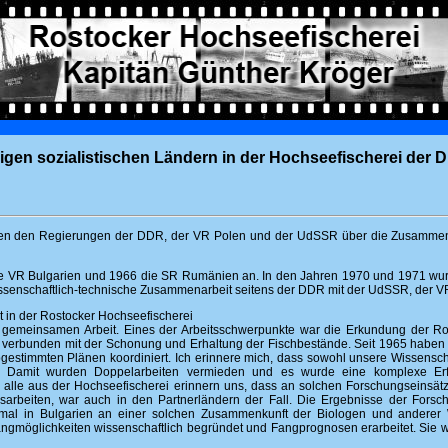
gen sozialistischen Ländern in der Hochseefischerei der 
en den Regierungen der DDR, der VR Polen und der UdSSR über die Zusammenar
 VR Bulgarien und 1966 die SR Rumänien an. In den Jahren 1970 und 1971 wur
issenschaftlich-technische Zusammenarbeit seitens der DDR mit der UdSSR, der V
t in der Rostocker Hochseefischerei
emeinsamen Arbeit. Eines der Arbeitsschwerpunkte war die Erkundung der Roh
en, verbunden mit der Schonung und Erhaltung der Fischbestände. Seit 1965 hab
estimmten Plänen koordiniert. Ich erinnere mich, dass sowohl unsere Wissenscha
. Damit wurden Doppelarbeiten vermieden und es wurde eine komplexe Erfa
ir alle aus der Hochseefischerei erinnern uns, dass an solchen Forschungseinsät
arbeiten, war auch in den Partnerländern der Fall. Die Ergebnisse der Forsch
mal in Bulgarien an einer solchen Zusammenkunft der Biologen und anderer W
gmöglichkeiten wissenschaftlich begründet und Fangprognosen erarbeitet. Sie wa