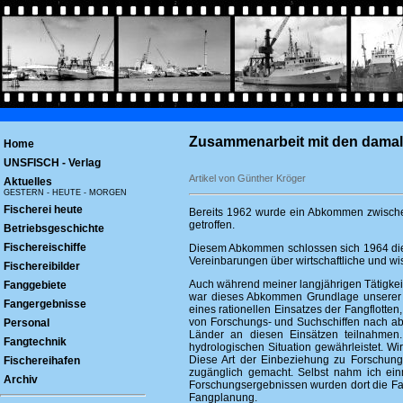
Zusammenarbeit mit den damali
Home
UNSFISCH - Verlag
Artikel von Günther Kröger
Aktuelles
GESTERN - HEUTE - MORGEN
Fischerei heute
Bereits 1962 wurde ein Abkommen zwisch
getroffen.
Betriebsgeschichte
Fischereischiffe
Diesem Abkommen schlossen sich 1964 die
Vereinbarungen über wirtschaftliche und w
Fischereibilder
Auch während meiner langjährigen Tätigkei
Fanggebiete
war dieses Abkommen Grundlage unserer g
Fangergebnisse
eines rationellen Einsatzes der Fangflott
von Forschungs- und Suchschiffen nach abg
Personal
Länder an diesen Einsätzen teilnahmen
Fangtechnik
hydrologischen Situation gewährleistet. W
Diese Art der Einbeziehung zu Forschungs
Fischereihafen
zugänglich gemacht. Selbst nahm ich ein
Archiv
Forschungsergebnissen wurden dort die Fan
Fangplanung.