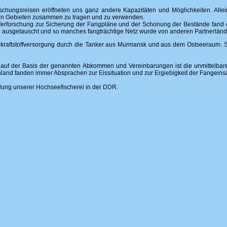
chungsreisen eröffneten uns ganz andere Kapazitäten und Möglichkeiten. Alle
nen Gebieten zusammen zu tragen und zu verwenden.
ferforschung zur Sicherung der Fangpläne und der Schonung der Bestände fand d
ausgetauscht und so manches fangträchtige Netz wurde von anderen Partnerlände
kraftstoffversorgung durch die Tanker aus Murmansk und aus dem Ostseeraum. Si
 auf der Basis der genannten Abkommen und Vereinbarungen ist die unmittelba
land fanden immer Absprachen zur Eissituation und zur Ergiebigkeit der Fangeinsät
klung unserer Hochseefischerei in der DDR.