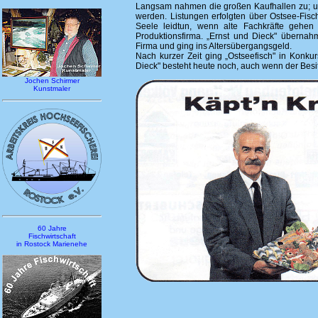
Langsam nahmen die großen Kaufhallen zu; und
werden. Listungen erfolgten über Ostsee-Fisch
Seele leidtun, wenn alte Fachkräfte gehe
Produktionsfirma. „Ernst und Dieck" übernahm
Firma und ging ins Altersübergangsgeld.
Nach kurzer Zeit ging „Ostseefisch" in Konku
Dieck" besteht heute noch, auch wenn der Besi
Jochen Schirmer
Kunstmaler
60 Jahre
Fischwirtschaft
in Rostock Marienehe