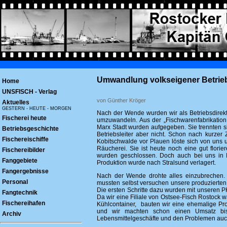
Umwandlung volkseigener Betrieb 
Home
UNSFISCH - Verlag
von Günther Kröger
Aktuelles
GESTERN - HEUTE - MORGEN
Nach der Wende wurden wir als Betriebsdirekto
Fischerei heute
umzuwandeln. Aus der „Fischwarenfabrikation 
Marx Stadt wurden aufgegeben. Sie trennten s
Betriebsgeschichte
Betriebsleiter aber nicht. Schon nach kurzer
Fischereischiffe
Kobitschwalde vor Plauen löste sich von uns
Räucherei. Sie ist heute noch eine gut flori
Fischereibilder
wurden geschlossen. Doch auch bei uns in P
Fanggebiete
Produktion wurde nach Stralsund verlagert.
Fangergebnisse
Nach der Wende drohte alles einzubrechen. 
Personal
mussten selbst versuchen unsere produzierten 
Die ersten Schritte dazu wurden mit unseren 
Fangtechnik
Da wir eine Filiale von Ostsee-Fisch Rostock 
Fischereihafen
Kühlcontainer, bauten wir eine ehemalige Prod
und wir machten schon einen Umsatz bi
Archiv
Lebensmittelgeschäfte und den Problemen auc