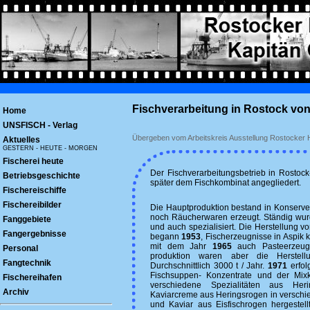
Fischverarbeitung in Rostock von
Home
UNSFISCH - Verlag
Übergeben vom Arbeitskreis Ausstellung Rostocker 
Aktuelles
GESTERN - HEUTE - MORGEN
Fischerei heute
Der Fischverarbeitungsbetrieb in Rostoc
Betriebsgeschichte
später dem Fischkombinat angegliedert.
Fischereischiffe
Fischereibilder
Die Hauptproduktion bestand in Konserv
noch Räucherwaren erzeugt. Ständig wurd
Fanggebiete
und auch spezialisiert. Die Herstellung v
Fangergebnisse
begann
1953
, Fischerzeugnisse in Aspik
mit dem Jahr
1965
auch Pasteerzeug
Personal
produktion waren aber die Herstellu
Fangtechnik
Durchschnittlich 3000 t / Jahr.
1971
erfolg
Fischsuppen- Konzentrate und der Mix
Fischereihafen
verschiedene Spezialitäten aus Her
Archiv
Kaviarcreme aus Heringsrogen in versch
und Kaviar aus Eisfischrogen hergestel