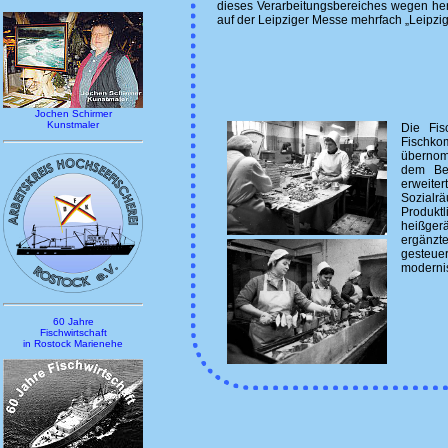
dieses Verarbeitungs­bereiches wegen her
auf der Leipziger Messe mehrfach „Leipzi
Jochen Schirmer
Kunstmaler
Die Fis
Fischk
übernom
dem Bet
erweite
Sozialr
Produk
heißger
ergänz
gesteuer
modernis
60 Jahre
Fischwirtschaft
in Rostock Marienehe