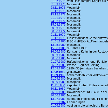
01.07.1978
Vom Fischdampfer Sagitta bis 
01.09.1978
Mosambik
28.11.1978
Mosambik
01.12.1978
Mosambik
15.12.1978
Mosambik
01.01.1979
Mosambik
24.02.1979
Mosambik
15.03.1979
Mosambik
30.06.1979
Mosambik
30.06.1979
Mosambik
01.11.1979
Mosambik
01.12.1979
Einsatz auf dem Garnelentrawle
01.01.1980
FISCHIMPEX - AuÃŸenhandelsbe
13.05.1980
Mosambik
15.06.1980
35 Jahre FDGB
16.06.1980
Kunst und Kultur in der Rostoc
30.06.1980
Mosambik
30.06.1980
Mosambik
01.07.1980
Hafendirektor in neuer Funktio
06.07.1980
Presse - Berliner Zeitung
12.08.1980
1980 - 30 jÃ¤hriges Bestehen 
11.09.1980
Wettbewerb
11.09.1980
Ãœberbetrieblicher Wettbewerb
21.09.1980
Mosambik
30.09.1980
Mosambik
11.11.1980
KapitÃ¤n Hubert Kollek erinnert
30.11.1980
Mosambik
26.06.1981
Havariebericht ROS 408 in der 
30.06.1981
Mosambik
13.07.1981
Aufgaben, Rechte und Pflichten
01.01.1982
Erinnerungen
01.06.1982
Ausflug in die schottische Ber