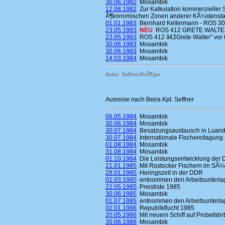
30.06.1982
Mosambik
12.08.1982
Zur Kalkulation kommerzieller 
Ã¶konomischen Zonen anderer KÃ¼stensta
01.01.1983
Bernhard Kellermann - ROS 3
23.05.1983
NEU
ROS 412 GRETE WALTER
23.05.1983
ROS 412 â€žGrete Walter" vor 
30.06.1983
Mosambik
30.06.1983
Mosambik
14.03.1984
Mosambik
Autor: Seffner/KrÃ¶ger
Ausreise nach Beira Kpt. Seffner
06.05.1984
Mosambik
30.06.1984
Mosambik
30.07.1984
Besatzungsaustausch in Luand
30.07.1984
Internationale Fischereitagung
01.08.1984
Mosambik
31.08.1984
Mosambik
01.10.1984
Die Leistungsentwicklung der 
21.01.1985
Mit Rostocker Fischern im SÃ¼d
28.01.1985
Heringszeit in der DDR
01.03.1985
entnommen den Arbeitsunterlag
22.05.1985
Preisliste 1985
30.06.1985
Mosambik
01.07.1985
entnommen den Arbeitsunterlag
02.01.1986
Republikflucht 1985
20.05.1986
Mit neuem Schiff auf Probefahrt
30.06.1986
Mosambik