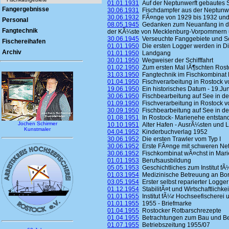
01.01.1931
Auf der Neptunwerft gebautes Sc
Fangergebnisse
30.06.1931
Fischdampfer aus der Neptunwe
30.06.1932
FÃ¤nge von 1929 bis 1932 und 
Personal
08.05.1945
Gedanken zum Neuanfang in der
Fangtechnik
der KÃ¼ste von Mecklenburg-Vorpommern 
30.06.1945
Verseuchte Fanggebiete und Sch
Fischereihafen
01.01.1950
Die ersten Logger werden in Die
Archiv
01.01.1950
Landgang
30.01.1950
Wegweiser der Schifffahrt
01.02.1950
Zum ersten Mal lÃ¶schten Rosto
31.03.1950
Fangtechnik im Fischkombinat 
01.04.1950
Fischverarbeitung in Rostock vo
19.06.1950
Ein historisches Datum - 19.Ju
30.06.1950
Fischbearbeitung auf See in den
01.09.1950
Fischverarbeitung in Rostock vo
30.09.1950
Fischbearbeitung auf See in den
01.08.1951
In Rostock- Marienehe entstand
Jochen Schirmer
10.10.1951
Alter Hafen - AusrÃ¼sten und 
Kunstmaler
04.04.1952
Kinderbuchverlag 1952
30.06.1952
Die ersten Trawler vom Typ I
30.06.1952
Erste FÃ¤nge mit schweren Ne
30.06.1952
Fischkombinat wÃ¤chst in Mar
01.01.1953
Berufsausbildung
05.05.1953
Geschichtliches zum Institut fÃ
01.03.1954
Medizinische Betreuung an Bo
03.05.1954
Erster selbst reparierter Logger
01.12.1954
StabilitÃ¤t und Wirtschaftlichk
01.01.1955
Institut fÃ¼r Hochseefischerei u
01.01.1955
1955 - Briefmarke
01.04.1955
Rostocker Rotbarschrezepte
01.04.1955
Betrachtungen zum Bau und Bet
01.07.1955
Betriebszeitung 1955/07