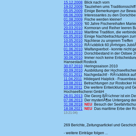
15.12.2008
Blick nach vorn
19.02.2009
Tauziehen ums Traditionsschiff
05.05.2009
Einige Bemerkungen zur Bewahr
06.06.2009
Interessantes zu den Dorschbe
01.08.2009
Fische werden kleiner!
07.10.2009
'60 Jahre Fischereihafen Mari
20.03.2010
Kormoran und Reiher leeren B
29.03.2010
Maritime Tradition, die verbinde
01.05.2010
Einige Nachbetrachtungen zum H
10.05.2010
Nachlese zu unserem Treffen
15.05.2010
RÃ¼ckblick 60 jÃ¤hriges Jubi
01.06.2010
Walfangverbot - konnte nicht g
15.06.2010
Dorschbestand in der Ostsee 2
30.06.2010
Immer noch keine Entscheidung
Hansestadt Rostock
30.07.2010
Heringssaison 2010
30.09.2010
Ausbildung der Hochseefischer
01.01.2011
Nachgedacht! - RÃ¼ckblick auf
11.04.2011
Hildegard Haiplick - Frauenbeau
10.08.2011
Betrachtungen zur Rostocker H
10.08.2011
Die weitere Entwicklung und Ge
Hochseefischerei GmbH
26.01.2013
Die Georg BÃ¼chner ist ein D
07.06.2013
Der mysteriÃ¶se Untergang de
31.08.2018
NEU
Besuch der Seefahrtsch
18.08.2021
NEU
Das maritime Erbe der Ro
13:21:04)
269 Berichte, Zeitungsartickel und Geschic
- weitere Einträge folgen ...