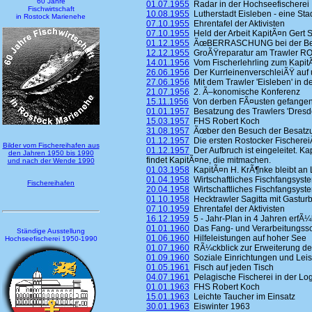
60 Jahre
01.07.1955
Radar in der Hochseefischerei
Fischwirtschaft
10.08.1955
Lutherstadt Eisleben - eine Stad
in Rostock Marienehe
07.10.1955
Ehrentafel der Aktivisten
07.10.1955
Held der Arbeit KapitÃ¤n Gert S
01.12.1955
ÃœBERRASCHUNG bei der Besa
12.12.1955
GroÃŸreparatur am Trawler ROS
14.01.1956
Vom Fischerlehrling zum KapitÃ
26.06.1956
Der KurrleinenverschleiÃŸ auf 
27.06.1956
Mit dem Trawler 'Eisleben' in d
21.07.1956
2. Ã–konomische Konferenz
15.11.1956
Von derben FÃ¤usten gefangen 
01.01.1957
Besatzung des Trawlers 'Dresde
15.03.1957
FHS Robert Koch
31.08.1957
Ãœber den Besuch der Besatzung
01.12.1957
Die ersten Rostocker Fischerei
Bilder vom Fischereihafen aus
01.12.1957
Der Aufbruch ist eingeleitet. K
den Jahren 1950 bis 1990
findet KapitÃ¤ne, die mitmachen.
und nach der Wende 1990
01.03.1958
KapitÃ¤n H. KrÃ¶nke bleibt an
01.04.1958
Wirtschaftliches Fischfangsyst
Fischereihafen
20.04.1958
Wirtschaftliches Fischfangsyst
01.10.1958
Hecktrawler Sagitta mit Gastur
07.10.1959
Ehrentafel der Aktivisten
16.12.1959
5 - Jahr-Plan in 4 Jahren erfÃ¼l
01.01.1960
Das Fang- und Verarbeitungssc
Ständige Ausstellung
01.06.1960
Hilfeleistungen auf hoher See
Hochseefischerei 1950-1990
01.07.1960
RÃ¼ckblick zur Erweiterung de
01.09.1960
Soziale Einrichtungen und Lei
01.05.1961
Fisch auf jeden Tisch
04.07.1961
Pelagische Fischerei in der Log
01.01.1963
FHS Robert Koch
15.01.1963
Leichte Taucher im Einsatz
30.01.1963
Eiswinter 1963