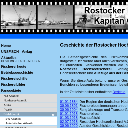
Geschichte der Rostocker Hoch
Home
UNSFISCH - Verlag
Die Betriebsgeschichte des Fischkombi
Aktuelles
dargestellt. Ich werde aber auch versuchen,
GESTERN - HEUTE - MORGEN
zu erarbeiten. Verwendet werden die b
Fischerei heute
Rostocker Hochseefischerei
, vorli
Betriebsgeschichte
Hochseefischern und
Auszüge aus der Bet
Fischereischiffe
Wenn Sie diese Aufarbeitung unserer Gesc
Fischereibilder
Berichten zu besonderen Ereignissen beteil
Fanggebiete
In der Zeitleiste bisher enthaltene
Berichte
:
NO-Atlantik
Nordwest-Atlantik
01.01.1884
Der Beginn der deutschen Hoch
Afrika
30.06.1891
Fischereibestimmungen an der
30.06.1904
Fangfahrzeuge und Transportfah
Pazifik
01.01.1918
Fischereirecht
Süd-Atlantik
01.03.1918
Fischaufsicht
SW-Atlantik
02.07.1918
Rostocker Hochseefischerei A.
Antarktischer Atlantik
30.06.1920
Aus der Geschichte der Rostock
Fischkaufgebiete