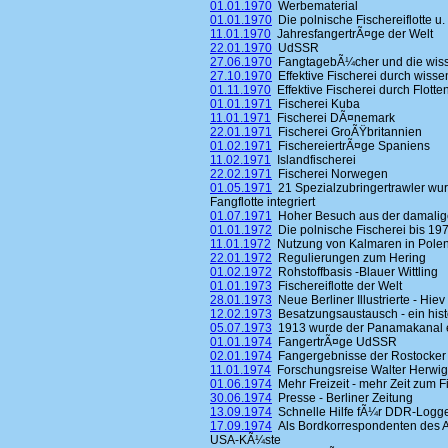
01.01.1970
Werbematerial
01.01.1970
Die polnische Fischereiflotte u. 
11.01.1970
JahresfangertrÃ¤ge der Welt
22.01.1970
UdSSR
27.06.1970
FangtagebÃ¼cher und die wisse
27.10.1970
Effektive Fischerei durch wisse
01.11.1970
Effektive Fischerei durch Flott
01.01.1971
Fischerei Kuba
11.01.1971
Fischerei DÃ¤nemark
22.01.1971
Fischerei GroÃŸbritannien
01.02.1971
FischereiertrÃ¤ge Spaniens
11.02.1971
Islandfischerei
22.02.1971
Fischerei Norwegen
01.05.1971
21 Spezialzubringertrawler wur
Fangflotte integriert
01.07.1971
Hoher Besuch aus der damalig
01.01.1972
Die polnische Fischerei bis 19
11.01.1972
Nutzung von Kalmaren in Pole
22.01.1972
Regulierungen zum Hering
01.02.1972
Rohstoffbasis -Blauer Wittling
01.01.1973
Fischereiflotte der Welt
28.01.1973
Neue Berliner Illustrierte - Hiev
12.02.1973
Besatzungsaustausch - ein hist
05.07.1973
1913 wurde der Panamakanal 
01.01.1974
FangertrÃ¤ge UdSSR
02.01.1974
Fangergebnisse der Rostocker 
11.01.1974
Forschungsreise Walter Herwig
01.06.1974
Mehr Freizeit - mehr Zeit zum F
30.06.1974
Presse - Berliner Zeitung
13.09.1974
Schnelle Hilfe fÃ¼r DDR-Logg
17.09.1974
Als Bordkorrespondenten des A
USA-KÃ¼ste