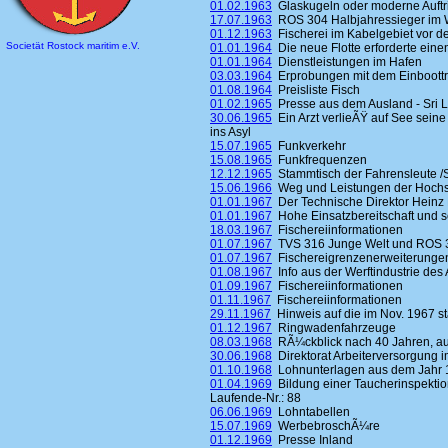
01.02.1963
Glaskugeln oder moderne Auftr
17.07.1963
ROS 304 Halbjahressieger im 
01.12.1963
Fischerei im Kabelgebiet vor 
Societät Rostock maritim e.V.
01.01.1964
Die neue Flotte erforderte ein
01.01.1964
Dienstleistungen im Hafen
03.03.1964
Erprobungen mit dem Einboottrawl
01.08.1964
Preisliste Fisch
01.02.1965
Presse aus dem Ausland - Sri 
30.06.1965
Ein Arzt verlieÃŸ auf See seine
ins Asyl
15.07.1965
Funkverkehr
15.08.1965
Funkfrequenzen
12.12.1965
Stammtisch der Fahrensleute /
15.06.1966
Weg und Leistungen der Hochs
01.01.1967
Der Technische Direktor Heinz
01.01.1967
Hohe Einsatzbereitschaft und
18.03.1967
Fischereiinformationen
01.07.1967
TVS 316 Junge Welt und ROS 
01.07.1967
Fischereigrenzenerweiterunge
01.08.1967
Info aus der Werftindustrie des
01.09.1967
Fischereiinformationen
01.11.1967
Fischereiinformationen
29.11.1967
Hinweis auf die im Nov. 1967 st
01.12.1967
Ringwadenfahrzeuge
08.03.1968
RÃ¼ckblick nach 40 Jahren, auf
30.06.1968
Direktorat Arbeiterversorgung i
01.10.1968
Lohnunterlagen aus dem Jahr 
01.04.1969
Bildung einer Taucherinspektio
Laufende-Nr.: 88
06.06.1969
Lohntabellen
15.07.1969
WerbebroschÃ¼re
01.12.1969
Presse Inland