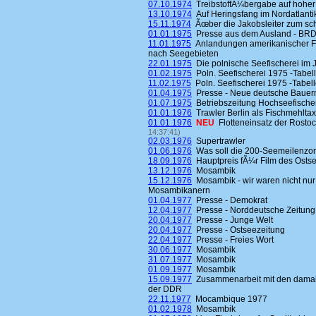
07.10.1974
TreibstoffÃ¼bergabe auf hoher
13.10.1974
Auf Heringsfang im Nordatlantik 
15.11.1974
Ãœber die Jakobsleiter zum 
01.01.1975
Presse aus dem Ausland - BR
11.01.1975
Anlandungen amerikanischer Fi
nach Seegebieten
22.01.1975
Die polnische Seefischerei im 
01.02.1975
Poln. Seefischerei 1975 -Tabell
11.02.1975
Poln. Seefischerei 1975 -Tabell
01.04.1975
Presse - Neue deutsche Bauer
01.07.1975
Betriebszeitung Hochseefische
01.01.1976
Trawler Berlin als Fischmehltax
01.01.1976
NEU
Flotteneinsatz der Rosto
14:37:41)
02.03.1976
Supertrawler
01.06.1976
Was soll die 200-Seemeilenzo
18.09.1976
Hauptpreis fÃ¼r Film des Osts
13.12.1976
Mosambik
15.12.1976
Mosambik - wir waren nicht nur
Mosambikanern
01.04.1977
Presse - Demokrat
12.04.1977
Presse - Norddeutsche Zeitung
20.04.1977
Presse - Junge Welt
20.04.1977
Presse - Ostseezeitung
22.04.1977
Presse - Freies Wort
30.06.1977
Mosambik
31.07.1977
Mosambik
01.09.1977
Mosambik
15.09.1977
Zusammenarbeit mit den damalig
der DDR
22.11.1977
Mocambique 1977
01.02.1978
Mosambik