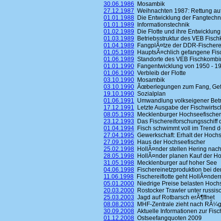
30.06.1986
Mosambik
27.12.1987
Weihnachten 1987: Rettung au
01.01.1988
Die Entwicklung der Fangtechn
01.01.1989
Informationstechnik
01.02.1989
Die Flotte und ihre Entwicklung
01.03.1989
Betriebsstruktur des VEB Fisc
01.04.1989
FangplÃ¤tze der DDR-Fischerei
01.05.1989
HauptsÃ¤chlich gefangene Fis
01.06.1989
Standorte des VEB Fischkombi
01.01.1990
Fangentwicklung von 1950 - 19
01.06.1990
Verbleib der Flotte
03.10.1990
Mosambik
03.10.1990
Ãœberlegungen zum Fang, Gefrie
19.10.1990
Sozialplan
01.06.1991
Umwandlung volkseigener Betrie
17.12.1991
Letzte Ausgabe der Fischwirtsc
08.05.1993
Mecklenburger Hochseefischer
23.12.1993
Das Fischereiforschungsschiff d
01.04.1994
Fisch schwimmt voll im Trend d
27.04.1995
Gewerkschaft: Erhalt der Hochs
27.09.1996
Haus der Hochseefischer
25.02.1998
HollÃ¤nder stellen Hering nac
28.05.1998
HollÃ¤nder planen Kauf der H
31.05.1998
Mecklenburger auf hoher See
04.06.1998
Fischereinetzproduktion bei der
11.06.1998
Fischereiflotte geht HollÃ¤nder
05.01.2000
Niedrige Preise belasten Hoch
20.03.2000
Rostocker Trawler unter russisc
25.03.2003
Jagd auf Rotbarsch erÃ¶ffnet
08.08.2003
MHF-Zentrale zieht nach RÃ¼
30.09.2008
Aktuelle Informationen zur Fisc
01.12.2008
Ostseefangquoten 2009