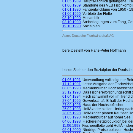
01.05.1989
HauptsÃ¤chlich gefangene Fis
01.06.1989
Standorte des VEB Fischkombi
01.01.1990
Fangentwicklung von 1950 - 19
01.06.1990
Verbleib der Flotte
03.10.1990
Mosambik
03.10.1990
Ãœberlegungen zum Fang, Gefrie
19.10.1990
Sozialplan
Autor: Deutsche Fischwirtschaft AG
bereitgestellt von Hans-Peter Hoffmann
Lesen Sie hier den Sozialplan der Deutsche
01.06.1991
Umwandlung volkseigener Betrie
17.12.1991
Letzte Ausgabe der Fischwirtsc
08.05.1993
Mecklenburger Hochseefischer
23.12.1993
Das Fischereiforschungsschiff d
01.04.1994
Fisch schwimmt voll im Trend d
27.04.1995
Gewerkschaft: Erhalt der Hochs
27.09.1996
Haus der Hochseefischer
25.02.1998
HollÃ¤nder stellen Hering nac
28.05.1998
HollÃ¤nder planen Kauf der H
31.05.1998
Mecklenburger auf hoher See
04.06.1998
Fischereinetzproduktion bei der
11.06.1998
Fischereiflotte geht HollÃ¤nder
05.01.2000
Niedrige Preise belasten Hoch