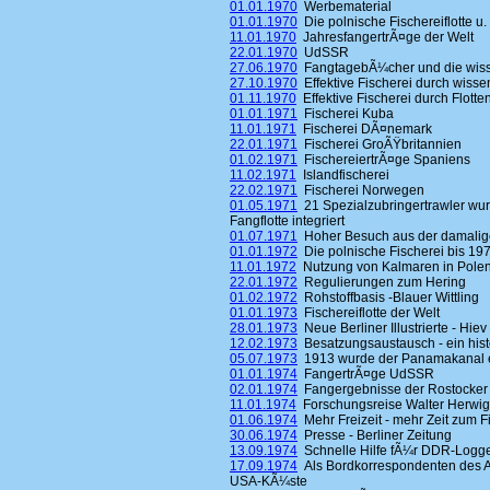
01.01.1970
Werbematerial
01.01.1970
Die polnische Fischereiflotte u. 
11.01.1970
JahresfangertrÃ¤ge der Welt
22.01.1970
UdSSR
27.06.1970
FangtagebÃ¼cher und die wisse
27.10.1970
Effektive Fischerei durch wisse
01.11.1970
Effektive Fischerei durch Flott
01.01.1971
Fischerei Kuba
11.01.1971
Fischerei DÃ¤nemark
22.01.1971
Fischerei GroÃŸbritannien
01.02.1971
FischereiertrÃ¤ge Spaniens
11.02.1971
Islandfischerei
22.02.1971
Fischerei Norwegen
01.05.1971
21 Spezialzubringertrawler wur
Fangflotte integriert
01.07.1971
Hoher Besuch aus der damalig
01.01.1972
Die polnische Fischerei bis 19
11.01.1972
Nutzung von Kalmaren in Pole
22.01.1972
Regulierungen zum Hering
01.02.1972
Rohstoffbasis -Blauer Wittling
01.01.1973
Fischereiflotte der Welt
28.01.1973
Neue Berliner Illustrierte - Hiev
12.02.1973
Besatzungsaustausch - ein hist
05.07.1973
1913 wurde der Panamakanal 
01.01.1974
FangertrÃ¤ge UdSSR
02.01.1974
Fangergebnisse der Rostocker 
11.01.1974
Forschungsreise Walter Herwig
01.06.1974
Mehr Freizeit - mehr Zeit zum F
30.06.1974
Presse - Berliner Zeitung
13.09.1974
Schnelle Hilfe fÃ¼r DDR-Logg
17.09.1974
Als Bordkorrespondenten des A
USA-KÃ¼ste