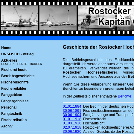
Geschichte der Rostocker Hoch
Home
UNSFISCH - Verlag
Die Betriebsgeschichte des Fischkombi
Aktuelles
dargestellt. Ich werde aber auch versuchen,
GESTERN - HEUTE - MORGEN
zu erarbeiten. Verwendet werden die b
Fischerei heute
Rostocker Hochseefischerei
, vorli
Betriebsgeschichte
Hochseefischern und
Auszüge aus der Bet
Fischereischiffe
Wenn Sie diese Aufarbeitung unserer Gesc
Fischereibilder
Berichten zu besonderen Ereignissen beteil
Fanggebiete
In der Zeitleiste bisher enthaltene
Berichte
:
Fangergebnisse
01.01.1884
Der Beginn der deutschen Hoch
Personal
30.06.1891
Fischereibestimmungen an der
Fangtechnik
30.06.1904
Fangfahrzeuge und Transportfah
01.01.1918
Fischereirecht
Fischereihafen
01.03.1918
Fischaufsicht
Archiv
02.07.1918
Rostocker Hochseefischerei A.
30.06.1920
Aus der Geschichte der Rostock