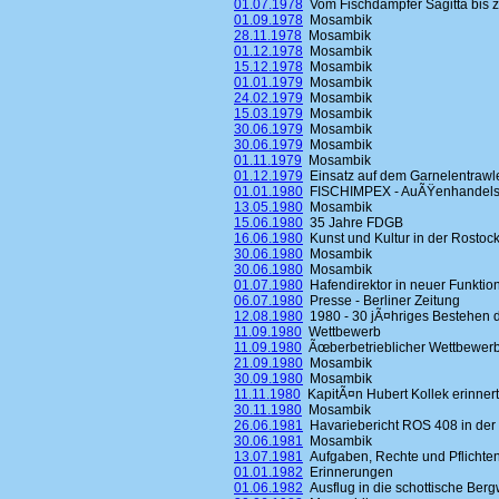
01.07.1978
Vom Fischdampfer Sagitta bis 
01.09.1978
Mosambik
28.11.1978
Mosambik
01.12.1978
Mosambik
15.12.1978
Mosambik
01.01.1979
Mosambik
24.02.1979
Mosambik
15.03.1979
Mosambik
30.06.1979
Mosambik
30.06.1979
Mosambik
01.11.1979
Mosambik
01.12.1979
Einsatz auf dem Garnelentrawle
01.01.1980
FISCHIMPEX - AuÃŸenhandelsbe
13.05.1980
Mosambik
15.06.1980
35 Jahre FDGB
16.06.1980
Kunst und Kultur in der Rostoc
30.06.1980
Mosambik
30.06.1980
Mosambik
01.07.1980
Hafendirektor in neuer Funktio
06.07.1980
Presse - Berliner Zeitung
12.08.1980
1980 - 30 jÃ¤hriges Bestehen 
11.09.1980
Wettbewerb
11.09.1980
Ãœberbetrieblicher Wettbewerb
21.09.1980
Mosambik
30.09.1980
Mosambik
11.11.1980
KapitÃ¤n Hubert Kollek erinnert
30.11.1980
Mosambik
26.06.1981
Havariebericht ROS 408 in der 
30.06.1981
Mosambik
13.07.1981
Aufgaben, Rechte und Pflichten
01.01.1982
Erinnerungen
01.06.1982
Ausflug in die schottische Ber