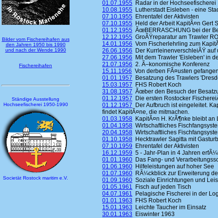
01.07.1955
Radar in der Hochseefischerei
10.08.1955
Lutherstadt Eisleben - eine Stad
07.10.1955
Ehrentafel der Aktivisten
07.10.1955
Held der Arbeit KapitÃ¤n Gert S
01.12.1955
ÃœBERRASCHUNG bei der Besa
12.12.1955
GroÃŸreparatur am Trawler ROS
Bilder vom Fischereihafen aus
14.01.1956
Vom Fischerlehrling zum KapitÃ
den Jahren 1950 bis 1990
und nach der Wende 1990
26.06.1956
Der KurrleinenverschleiÃŸ auf 
27.06.1956
Mit dem Trawler 'Eisleben' in d
21.07.1956
2. Ã–konomische Konferenz
Fischereihafen
15.11.1956
Von derben FÃ¤usten gefangen 
01.01.1957
Besatzung des Trawlers 'Dresde
15.03.1957
FHS Robert Koch
31.08.1957
Ãœber den Besuch der Besatzung
01.12.1957
Die ersten Rostocker Fischerei
Ständige Ausstellung
Hochseefischerei 1950-1990
01.12.1957
Der Aufbruch ist eingeleitet. K
findet KapitÃ¤ne, die mitmachen.
01.03.1958
KapitÃ¤n H. KrÃ¶nke bleibt an
01.04.1958
Wirtschaftliches Fischfangsyst
20.04.1958
Wirtschaftliches Fischfangsyst
01.10.1958
Hecktrawler Sagitta mit Gastur
07.10.1959
Ehrentafel der Aktivisten
16.12.1959
5 - Jahr-Plan in 4 Jahren erfÃ¼l
01.01.1960
Das Fang- und Verarbeitungssc
01.06.1960
Hilfeleistungen auf hoher See
01.07.1960
RÃ¼ckblick zur Erweiterung de
Societät Rostock maritim e.V.
01.09.1960
Soziale Einrichtungen und Lei
01.05.1961
Fisch auf jeden Tisch
04.07.1961
Pelagische Fischerei in der Log
01.01.1963
FHS Robert Koch
15.01.1963
Leichte Taucher im Einsatz
30.01.1963
Eiswinter 1963