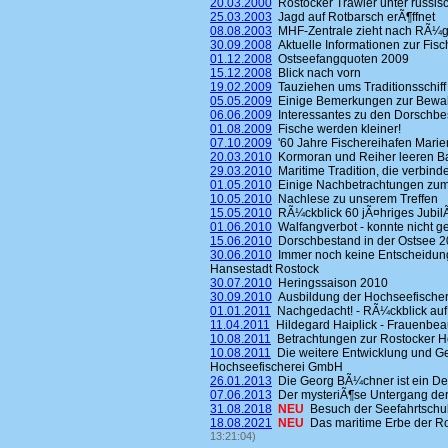
20.03.2000
Rostocker Trawler unter russisc
25.03.2003
Jagd auf Rotbarsch erÃ¶ffnet
08.08.2003
MHF-Zentrale zieht nach RÃ¼
30.09.2008
Aktuelle Informationen zur Fisc
01.12.2008
Ostseefangquoten 2009
15.12.2008
Blick nach vorn
19.02.2009
Tauziehen ums Traditionsschiff
05.05.2009
Einige Bemerkungen zur Bewahr
06.06.2009
Interessantes zu den Dorschbe
01.08.2009
Fische werden kleiner!
07.10.2009
'60 Jahre Fischereihafen Mari
20.03.2010
Kormoran und Reiher leeren B
29.03.2010
Maritime Tradition, die verbinde
01.05.2010
Einige Nachbetrachtungen zum H
10.05.2010
Nachlese zu unserem Treffen
15.05.2010
RÃ¼ckblick 60 jÃ¤hriges Jubi
01.06.2010
Walfangverbot - konnte nicht g
15.06.2010
Dorschbestand in der Ostsee 2
30.06.2010
Immer noch keine Entscheidung
Hansestadt Rostock
30.07.2010
Heringssaison 2010
30.09.2010
Ausbildung der Hochseefischer
01.01.2011
Nachgedacht! - RÃ¼ckblick auf
11.04.2011
Hildegard Haiplick - Frauenbeau
10.08.2011
Betrachtungen zur Rostocker H
10.08.2011
Die weitere Entwicklung und Ge
Hochseefischerei GmbH
26.01.2013
Die Georg BÃ¼chner ist ein D
07.06.2013
Der mysteriÃ¶se Untergang de
31.08.2018
NEU
Besuch der Seefahrtsch
18.08.2021
NEU
Das maritime Erbe der Ro
13:21:04)