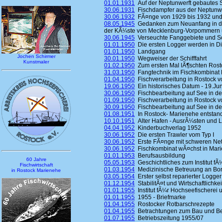
01.01.1931
Auf der Neptunwerft gebautes Sc
30.06.1931
Fischdampfer aus der Neptunwe
30.06.1932
FÃ¤nge von 1929 bis 1932 und 
08.05.1945
Gedanken zum Neuanfang in der
der KÃ¼ste von Mecklenburg-Vorpommern 
30.06.1945
Verseuchte Fanggebiete und Sch
01.01.1950
Die ersten Logger werden in Die
01.01.1950
Landgang
Jochen Schirmer
30.01.1950
Wegweiser der Schifffahrt
Kunstmaler
01.02.1950
Zum ersten Mal lÃ¶schten Rosto
31.03.1950
Fangtechnik im Fischkombinat 
01.04.1950
Fischverarbeitung in Rostock vo
19.06.1950
Ein historisches Datum - 19.Ju
30.06.1950
Fischbearbeitung auf See in den
01.09.1950
Fischverarbeitung in Rostock vo
30.09.1950
Fischbearbeitung auf See in den
01.08.1951
In Rostock- Marienehe entstand
10.10.1951
Alter Hafen - AusrÃ¼sten und 
04.04.1952
Kinderbuchverlag 1952
30.06.1952
Die ersten Trawler vom Typ I
30.06.1952
Erste FÃ¤nge mit schweren Ne
30.06.1952
Fischkombinat wÃ¤chst in Mar
01.01.1953
Berufsausbildung
60 Jahre
05.05.1953
Geschichtliches zum Institut fÃ
Fischwirtschaft
01.03.1954
Medizinische Betreuung an Bo
in Rostock Marienehe
03.05.1954
Erster selbst reparierter Logger
01.12.1954
StabilitÃ¤t und Wirtschaftlichk
01.01.1955
Institut fÃ¼r Hochseefischerei u
01.01.1955
1955 - Briefmarke
01.04.1955
Rostocker Rotbarschrezepte
01.04.1955
Betrachtungen zum Bau und Bet
01.07.1955
Betriebszeitung 1955/07