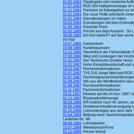
01.02.1963
Glaskugeln oder moderne Auftr
17.07.1963
ROS 304 Halbjahressieger im 
01.12.1963
Fischerei im Kabelgebiet vor 
01.01.1964
Die neue Flotte erforderte ein
01.01.1964
Dienstleistungen im Hafen
03.03.1964
Erprobungen mit dem Einboottrawl
01.08.1964
Preisliste Fisch
01.02.1965
Presse aus dem Ausland - Sri 
30.06.1965
Ein Arzt verlieÃŸ auf See seine
ins Asyl
15.07.1965
Funkverkehr
15.08.1965
Funkfrequenzen
12.12.1965
Stammtisch der Fahrensleute /
15.06.1966
Weg und Leistungen der Hochs
01.01.1967
Der Technische Direktor Heinz
01.01.1967
Hohe Einsatzbereitschaft und
18.03.1967
Fischereiinformationen
01.07.1967
TVS 316 Junge Welt und ROS 
01.07.1967
Fischereigrenzenerweiterunge
01.08.1967
Info aus der Werftindustrie des
01.09.1967
Fischereiinformationen
01.11.1967
Fischereiinformationen
29.11.1967
Hinweis auf die im Nov. 1967 st
01.12.1967
Ringwadenfahrzeuge
08.03.1968
RÃ¼ckblick nach 40 Jahren, auf
30.06.1968
Direktorat Arbeiterversorgung i
01.10.1968
Lohnunterlagen aus dem Jahr 
01.04.1969
Bildung einer Taucherinspektio
Laufende-Nr.: 88
06.06.1969
Lohntabellen
15.07.1969
WerbebroschÃ¼re
01.12.1969
Presse Inland