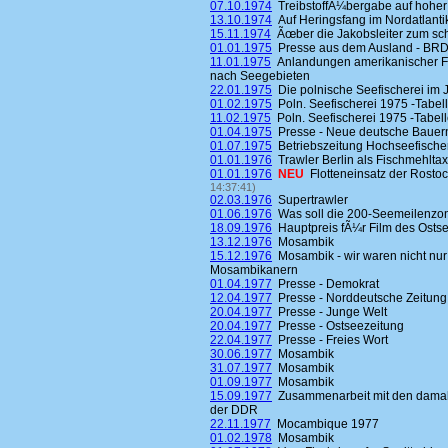
07.10.1974
TreibstoffÃ¼bergabe auf hoher
13.10.1974
Auf Heringsfang im Nordatlantik 
15.11.1974
Ãœber die Jakobsleiter zum 
01.01.1975
Presse aus dem Ausland - BR
11.01.1975
Anlandungen amerikanischer Fi
nach Seegebieten
22.01.1975
Die polnische Seefischerei im 
01.02.1975
Poln. Seefischerei 1975 -Tabell
11.02.1975
Poln. Seefischerei 1975 -Tabell
01.04.1975
Presse - Neue deutsche Bauer
01.07.1975
Betriebszeitung Hochseefische
01.01.1976
Trawler Berlin als Fischmehltax
01.01.1976
NEU
Flotteneinsatz der Rosto
14:37:41)
02.03.1976
Supertrawler
01.06.1976
Was soll die 200-Seemeilenzo
18.09.1976
Hauptpreis fÃ¼r Film des Osts
13.12.1976
Mosambik
15.12.1976
Mosambik - wir waren nicht nur
Mosambikanern
01.04.1977
Presse - Demokrat
12.04.1977
Presse - Norddeutsche Zeitung
20.04.1977
Presse - Junge Welt
20.04.1977
Presse - Ostseezeitung
22.04.1977
Presse - Freies Wort
30.06.1977
Mosambik
31.07.1977
Mosambik
01.09.1977
Mosambik
15.09.1977
Zusammenarbeit mit den damalig
der DDR
22.11.1977
Mocambique 1977
01.02.1978
Mosambik