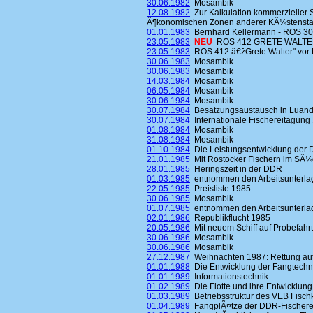
30.06.1982
Mosambik
12.08.1982
Zur Kalkulation kommerzieller 
Ã¶konomischen Zonen anderer KÃ¼stensta
01.01.1983
Bernhard Kellermann - ROS 3
23.05.1983
NEU
ROS 412 GRETE WALTER
23.05.1983
ROS 412 â€žGrete Walter" vor 
30.06.1983
Mosambik
30.06.1983
Mosambik
14.03.1984
Mosambik
06.05.1984
Mosambik
30.06.1984
Mosambik
30.07.1984
Besatzungsaustausch in Luand
30.07.1984
Internationale Fischereitagung
01.08.1984
Mosambik
31.08.1984
Mosambik
01.10.1984
Die Leistungsentwicklung der 
21.01.1985
Mit Rostocker Fischern im SÃ¼d
28.01.1985
Heringszeit in der DDR
01.03.1985
entnommen den Arbeitsunterlag
22.05.1985
Preisliste 1985
30.06.1985
Mosambik
01.07.1985
entnommen den Arbeitsunterlag
02.01.1986
Republikflucht 1985
20.05.1986
Mit neuem Schiff auf Probefahrt
30.06.1986
Mosambik
30.06.1986
Mosambik
27.12.1987
Weihnachten 1987: Rettung au
01.01.1988
Die Entwicklung der Fangtechn
01.01.1989
Informationstechnik
01.02.1989
Die Flotte und ihre Entwicklung
01.03.1989
Betriebsstruktur des VEB Fisc
01.04.1989
FangplÃ¤tze der DDR-Fischerei