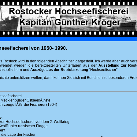
seefischerei von 1950- 1990.
 Rostock wird in den folgenden Abschnitten dargestellt. Ich werde aber auch vers
rwendet werden die bereitgestellten Unterlagen aus der
Ausstellung zur Rost
hseefischern und
Auszüge aus der Betriebszeitung
"Hochseefischer".
chte unterstützen wollen, dann können Sie sich mit Berichten zu besonderen Ereig
seefischerei
 Mecklenburger OstseekÃ¼ste
rzeuge fÃ¼r die Fischerei (1904)
G.
er Hochseefischerei vor dem 2. Weltkrieg
hiff unter russischer Flagge
rft
die Lage der Fischer