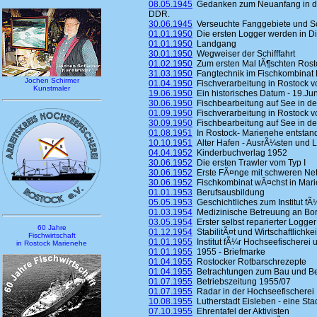
08.05.1945
Gedanken zum Neuanfang in der
DDR.
30.06.1945
Verseuchte Fanggebiete und Sch
01.01.1950
Die ersten Logger werden in Die
01.01.1950
Landgang
30.01.1950
Wegweiser der Schifffahrt
01.02.1950
Zum ersten Mal lÃ¶schten Rosto
31.03.1950
Fangtechnik im Fischkombinat 
Jochen Schirmer
01.04.1950
Fischverarbeitung in Rostock vo
Kunstmaler
19.06.1950
Ein historisches Datum - 19.Ju
30.06.1950
Fischbearbeitung auf See in den
01.09.1950
Fischverarbeitung in Rostock vo
30.09.1950
Fischbearbeitung auf See in den
01.08.1951
In Rostock- Marienehe entstand
10.10.1951
Alter Hafen - AusrÃ¼sten und 
04.04.1952
Kinderbuchverlag 1952
30.06.1952
Die ersten Trawler vom Typ I
30.06.1952
Erste FÃ¤nge mit schweren Ne
30.06.1952
Fischkombinat wÃ¤chst in Mar
01.01.1953
Berufsausbildung
05.05.1953
Geschichtliches zum Institut fÃ
01.03.1954
Medizinische Betreuung an Bo
03.05.1954
Erster selbst reparierter Logger
60 Jahre
01.12.1954
StabilitÃ¤t und Wirtschaftlichk
Fischwirtschaft
01.01.1955
Institut fÃ¼r Hochseefischerei u
in Rostock Marienehe
01.01.1955
1955 - Briefmarke
01.04.1955
Rostocker Rotbarschrezepte
01.04.1955
Betrachtungen zum Bau und Bet
01.07.1955
Betriebszeitung 1955/07
01.07.1955
Radar in der Hochseefischerei
10.08.1955
Lutherstadt Eisleben - eine Stad
07.10.1955
Ehrentafel der Aktivisten