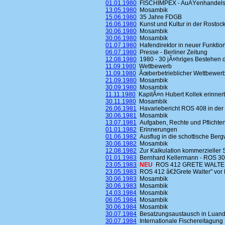
01.01.1980
FISCHIMPEX - AuÃŸenhandelsbe
13.05.1980
Mosambik
15.06.1980
35 Jahre FDGB
16.06.1980
Kunst und Kultur in der Rostoc
30.06.1980
Mosambik
30.06.1980
Mosambik
01.07.1980
Hafendirektor in neuer Funktio
06.07.1980
Presse - Berliner Zeitung
12.08.1980
1980 - 30 jÃ¤hriges Bestehen 
11.09.1980
Wettbewerb
11.09.1980
Ãœberbetrieblicher Wettbewerb
21.09.1980
Mosambik
30.09.1980
Mosambik
11.11.1980
KapitÃ¤n Hubert Kollek erinnert
30.11.1980
Mosambik
26.06.1981
Havariebericht ROS 408 in der 
30.06.1981
Mosambik
13.07.1981
Aufgaben, Rechte und Pflichten
01.01.1982
Erinnerungen
01.06.1982
Ausflug in die schottische Ber
30.06.1982
Mosambik
12.08.1982
Zur Kalkulation kommerzieller
01.01.1983
Bernhard Kellermann - ROS 3
23.05.1983
NEU
ROS 412 GRETE WALTER
23.05.1983
ROS 412 â€žGrete Walter" vor 
30.06.1983
Mosambik
30.06.1983
Mosambik
14.03.1984
Mosambik
06.05.1984
Mosambik
30.06.1984
Mosambik
30.07.1984
Besatzungsaustausch in Luand
30.07.1984
Internationale Fischereitagung