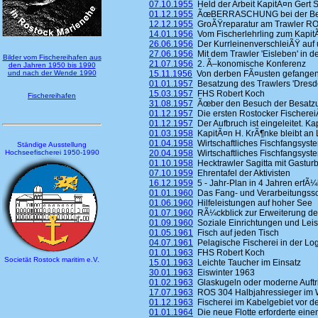
07.10.1955
Held der Arbeit KapitÃ¤n Gert S
01.12.1955
ÃœBERRASCHUNG bei der Besa
12.12.1955
GroÃŸreparatur am Trawler ROS
14.01.1956
Vom Fischerlehrling zum KapitÃ
26.06.1956
Der KurrleinenverschleiÃŸ auf 
27.06.1956
Mit dem Trawler 'Eisleben' in d
Bilder vom Fischereihafen aus
21.07.1956
2. Ã–konomische Konferenz
den Jahren 1950 bis 1990
und nach der Wende 1990
15.11.1956
Von derben FÃ¤usten gefangen 
01.01.1957
Besatzung des Trawlers 'Dresde
15.03.1957
FHS Robert Koch
Fischereihafen
31.08.1957
Ãœber den Besuch der Besatzung
01.12.1957
Die ersten Rostocker Fischerei
01.12.1957
Der Aufbruch ist eingeleitet. K
01.03.1958
KapitÃ¤n H. KrÃ¶nke bleibt an
01.04.1958
Wirtschaftliches Fischfangsyst
Ständige Ausstellung
Hochseefischerei 1950-1990
20.04.1958
Wirtschaftliches Fischfangsyst
01.10.1958
Hecktrawler Sagitta mit Gastur
07.10.1959
Ehrentafel der Aktivisten
16.12.1959
5 - Jahr-Plan in 4 Jahren erfÃ¼l
01.01.1960
Das Fang- und Verarbeitungssc
01.06.1960
Hilfeleistungen auf hoher See
01.07.1960
RÃ¼ckblick zur Erweiterung de
01.09.1960
Soziale Einrichtungen und Lei
01.05.1961
Fisch auf jeden Tisch
04.07.1961
Pelagische Fischerei in der Log
01.01.1963
FHS Robert Koch
Societät Rostock maritim e.V.
15.01.1963
Leichte Taucher im Einsatz
30.01.1963
Eiswinter 1963
01.02.1963
Glaskugeln oder moderne Auftr
17.07.1963
ROS 304 Halbjahressieger im 
01.12.1963
Fischerei im Kabelgebiet vor 
01.01.1964
Die neue Flotte erforderte ein