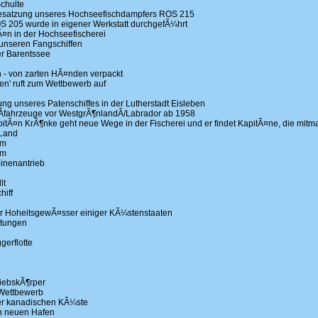
chulte
tzung unseres Hochseefischdampfers ROS 215
 205 wurde in eigener Werkstatt durchgefÃ¼hrt
¤n in der Hochseefischerei
unseren Fangschiffen
er Barentssee
- von zarten HÃ¤nden verpackt
n' ruft zum Wettbewerb auf
 unseres Patenschiffes in der Lutherstadt Eisleben
Â­fahrzeuge vor WestgrÃ¶nlandÂ­/Labrador ab 1958
apitÃ¤n KrÃ¶nke geht neue Wege in der Fischerei und er findet KapitÃ¤ne, die mitm
 Land
em
em
binenantrieb
lt
hiff
r HoheitsgewÃ¤sser einiger KÃ¼stenstaaten
stungen
gerflotte
iebskÃ¶rper
Wettbewerb
der kanadischen KÃ¼ste
en neuen Hafen