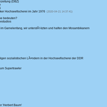
nzeitung (DBZ)
r
i
cker Hochseefischerei im Jahr 1976
(2020-04-21 14:37:41)
ne bedeuten?
eestudios
 im Garnelenfang, wir unterstÃ¼tzten und halfen den Mosambikanern
gen sozialistischen LÃ¤ndern in der Hochseefischerei der DDR
zum Supertrawler
r 'Herbert Baum'