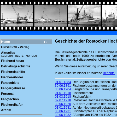
Geschichte der Rostocker Hoch
Home
UNSFISCH - Verlag
Die Betriebsgeschichte des Fischkombinates
Aktuelles
Vorzeit und nach 1990 zu erarbeiten. Ve
GESTERN - HEUTE - MORGEN
Buchmaterial
,
Zeitzeugenberichte
von Hoc
Fischerei heute
Betriebsgeschichte
Wenn Sie diese Aufarbeitung unserer Geschi
Fischereischiffe
In der Zeitleiste bisher enthaltene
Berichte
:
Fischereibilder
01.01.1884
Der Beginn der deutschen Hoch
Fanggebiete
30.06.1891
Fischereibestimmungen an der
Fangergebnisse
30.06.1904
Fangfahrzeuge und Transportfah
01.01.1918
Fischereirecht
Personal
01.03.1918
Fischaufsicht
Fangtechnik
02.07.1918
Rostocker Hochseefischerei A.
30.06.1920
Aus der Geschichte der Rostock
Fischereihafen
01.01.1931
Auf der Neptunwerft gebautes Sc
Archiv
30.06.1931
Fischdampfer aus der Neptunwe
30.06.1932
FÃ¤nge von 1929 bis 1932 und 