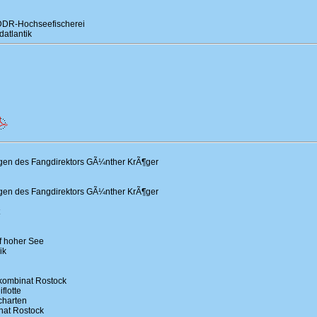
DDR-Hochseefischerei
atlantik
en des Fangdirektors GÃ¼nther KrÃ¶ger
en des Fangdirektors GÃ¼nther KrÃ¶ger
f hoher See
ik
hkombinat Rostock
flotte
charten
nat Rostock