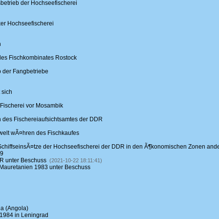
trieb der Hochseefischerei
ker Hochseefischerei
n
des Fischkombinates Rostock
 der Fangbetriebe
 sich
Fischerei vor Mosambik
 des Fischereiaufsichtsamtes der DDR
gwelt wÃ¤hren des Fischkaufes
 SchiffseinsÃ¤tze der Hochseefischerei der DDR in den Ã¶konomischen Zonen and
09
 unter Beschuss
(2021-10-22 18:11:41)
Mauretanien 1983 unter Beschuss
a (Angola)
 1984 in Leningrad