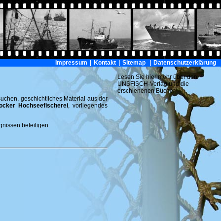
Impressum
|
Kontakt
|
Sitemap
|
Datenschutzerklärung
Lesen Sie hier mehr über den
UNSFISCH-Verlag und die
erschienenen Bücher
uchen, geschichtliches Material aus der
ocker Hochseefischerei
, vorliegendes
nissen beteiligen.