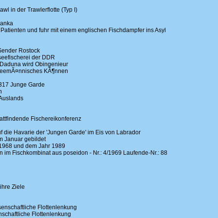
 in der Trawlerflotte (Typ I)
Lanka
 Patienten und fuhr mit einem englischen Fischdampfer ins Asyl
Sender Rostock
eefischerei der DDR
 Daduna wird Obingenieur
 seemÃ¤nnisches KÃ¶nnen
317 Junge Garde
n
 Auslands
attfindende Fischereikonferenz
 die Havarie der 'Jungen Garde' im Eis von Labrador
m Januar gebildet
1968 und dem Jahr 1989
 im Fischkombinat aus poseidon - Nr.: 4/1969 Laufende-Nr.: 88
ihre Ziele
nschaftliche Flottenlenkung
nschaftliche Flottenlenkung