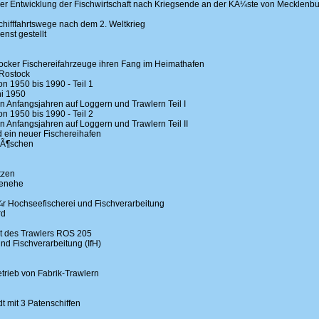
 Entwicklung der Fischwirtschaft nach Kriegsende an der KÃ¼ste von Mecklenb
ifffahrtswege nach dem 2. Weltkrieg
nst gestellt
cker Fischereifahrzeuge ihren Fang im Heimathafen
Rostock
n 1950 bis 1990 - Teil 1
ni 1950
 Anfangsjahren auf Loggern und Trawlern Teil I
n 1950 bis 1990 - Teil 2
 Anfangsjahren auf Loggern und Trawlern Teil II
 ein neuer Fischereihafen
LÃ¶schen
tzen
ienehe
¼r Hochseefischerei und Fischverarbeitung
rd
eit des Trawlers ROS 205
nd Fischverarbeitung (IfH)
rieb von Fabrik-Trawlern
t mit 3 Patenschiffen