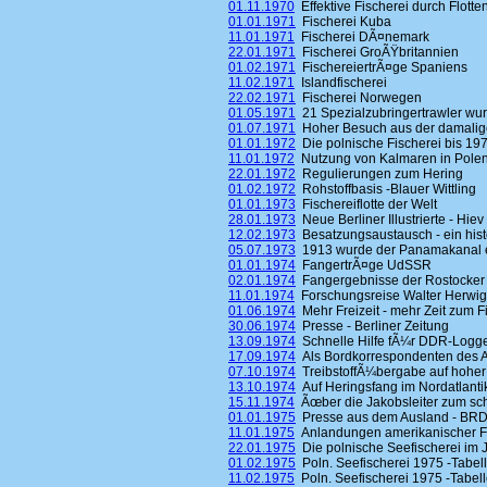
01.11.1970
Effektive Fischerei durch Flott
01.01.1971
Fischerei Kuba
11.01.1971
Fischerei DÃ¤nemark
22.01.1971
Fischerei GroÃŸbritannien
01.02.1971
FischereiertrÃ¤ge Spaniens
11.02.1971
Islandfischerei
22.02.1971
Fischerei Norwegen
01.05.1971
21 Spezialzubringertrawler wurd
01.07.1971
Hoher Besuch aus der damalig
01.01.1972
Die polnische Fischerei bis 19
11.01.1972
Nutzung von Kalmaren in Pole
22.01.1972
Regulierungen zum Hering
01.02.1972
Rohstoffbasis -Blauer Wittling
01.01.1973
Fischereiflotte der Welt
28.01.1973
Neue Berliner Illustrierte - Hiev
12.02.1973
Besatzungsaustausch - ein hist
05.07.1973
1913 wurde der Panamakanal 
01.01.1974
FangertrÃ¤ge UdSSR
02.01.1974
Fangergebnisse der Rostocker 
11.01.1974
Forschungsreise Walter Herwig
01.06.1974
Mehr Freizeit - mehr Zeit zum F
30.06.1974
Presse - Berliner Zeitung
13.09.1974
Schnelle Hilfe fÃ¼r DDR-Logg
17.09.1974
Als Bordkorrespondenten des 
07.10.1974
TreibstoffÃ¼bergabe auf hoher
13.10.1974
Auf Heringsfang im Nordatlantik 
15.11.1974
Ãœber die Jakobsleiter zum 
01.01.1975
Presse aus dem Ausland - BR
11.01.1975
Anlandungen amerikanischer Fi
22.01.1975
Die polnische Seefischerei im 
01.02.1975
Poln. Seefischerei 1975 -Tabell
11.02.1975
Poln. Seefischerei 1975 -Tabell