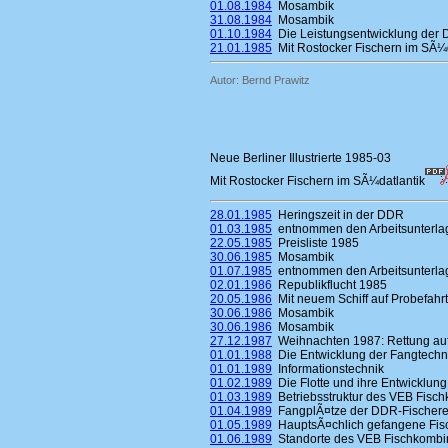
01.08.1984
Mosambik
31.08.1984
Mosambik
01.10.1984
Die Leistungsentwicklung der 
21.01.1985
Mit Rostocker Fischern im SÃ¼d
Autor: Bernd Prawitz
Neue Berliner Illustrierte 1985-03
Mit Rostocker Fischern im SÃ¼datlantik
28.01.1985
Heringszeit in der DDR
01.03.1985
entnommen den Arbeitsunterlag
22.05.1985
Preisliste 1985
30.06.1985
Mosambik
01.07.1985
entnommen den Arbeitsunterlag
02.01.1986
Republikflucht 1985
20.05.1986
Mit neuem Schiff auf Probefahrt
30.06.1986
Mosambik
30.06.1986
Mosambik
27.12.1987
Weihnachten 1987: Rettung au
01.01.1988
Die Entwicklung der Fangtechn
01.01.1989
Informationstechnik
01.02.1989
Die Flotte und ihre Entwicklung
01.03.1989
Betriebsstruktur des VEB Fisc
01.04.1989
FangplÃ¤tze der DDR-Fischerei
01.05.1989
HauptsÃ¤chlich gefangene Fis
01.06.1989
Standorte des VEB Fischkombi