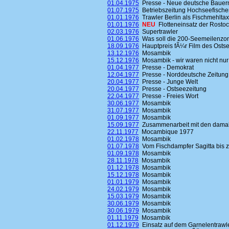
01.04.1975
Presse - Neue deutsche Bauer
01.07.1975
Betriebszeitung Hochseefische
01.01.1976
Trawler Berlin als Fischmehltax
01.01.1976
NEU
Flotteneinsatz der Rosto
02.03.1976
Supertrawler
01.06.1976
Was soll die 200-Seemeilenzo
18.09.1976
Hauptpreis fÃ¼r Film des Osts
13.12.1976
Mosambik
15.12.1976
Mosambik - wir waren nicht nur
01.04.1977
Presse - Demokrat
12.04.1977
Presse - Norddeutsche Zeitung
20.04.1977
Presse - Junge Welt
20.04.1977
Presse - Ostseezeitung
22.04.1977
Presse - Freies Wort
30.06.1977
Mosambik
31.07.1977
Mosambik
01.09.1977
Mosambik
15.09.1977
Zusammenarbeit mit den damali
22.11.1977
Mocambique 1977
01.02.1978
Mosambik
01.07.1978
Vom Fischdampfer Sagitta bis 
01.09.1978
Mosambik
28.11.1978
Mosambik
01.12.1978
Mosambik
15.12.1978
Mosambik
01.01.1979
Mosambik
24.02.1979
Mosambik
15.03.1979
Mosambik
30.06.1979
Mosambik
30.06.1979
Mosambik
01.11.1979
Mosambik
01.12.1979
Einsatz auf dem Garnelentrawle