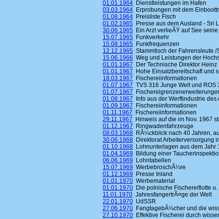
01.01.1964
Dienstleistungen im Hafen
03.03.1964
Erprobungen mit dem Einboottrawl
01.08.1964
Preisliste Fisch
01.02.1965
Presse aus dem Ausland - Sri 
30.06.1965
Ein Arzt verlieÃŸ auf See seine
15.07.1965
Funkverkehr
15.08.1965
Funkfrequenzen
12.12.1965
Stammtisch der Fahrensleute /
15.06.1966
Weg und Leistungen der Hochs
01.01.1967
Der Technische Direktor Heinz
01.01.1967
Hohe Einsatzbereitschaft und
18.03.1967
Fischereiinformationen
01.07.1967
TVS 316 Junge Welt und ROS 
01.07.1967
Fischereigrenzenerweiterunge
01.08.1967
Info aus der Werftindustrie des
01.09.1967
Fischereiinformationen
01.11.1967
Fischereiinformationen
29.11.1967
Hinweis auf die im Nov. 1967 st
01.12.1967
Ringwadenfahrzeuge
08.03.1968
RÃ¼ckblick nach 40 Jahren, auf
30.06.1968
Direktorat Arbeiterversorgung i
01.10.1968
Lohnunterlagen aus dem Jahr 
01.04.1969
Bildung einer Taucherinspektion
06.06.1969
Lohntabellen
15.07.1969
WerbebroschÃ¼re
01.12.1969
Presse Inland
01.01.1970
Werbematerial
01.01.1970
Die polnische Fischereiflotte u. 
11.01.1970
JahresfangertrÃ¤ge der Welt
22.01.1970
UdSSR
27.06.1970
FangtagebÃ¼cher und die wisse
27.10.1970
Effektive Fischerei durch wisse