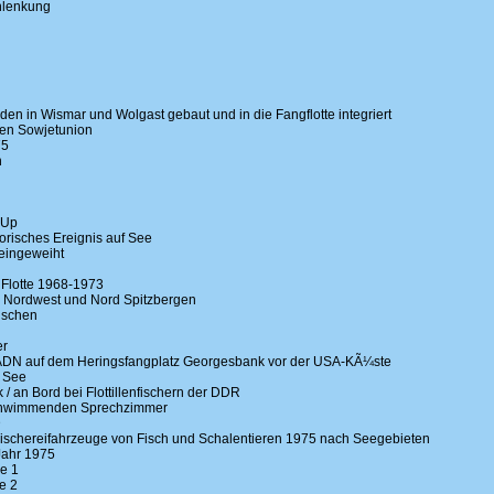
enlenkung
en in Wismar und Wolgast gebaut und in die Fangflotte integriert
en Sowjetunion
75
n
 Up
orisches Ereignis auf See
eingeweiht
Flotte 1968-1973
 Nordwest und Nord Spitzbergen
ischen
er
ADN auf dem Heringsfangplatz Georgesbank vor der USA-KÃ¼ste
 See
/ an Bord bei Flottillenfischern der DDR
schwimmenden Sprechzimmer
D
schereifahrzeuge von Fisch und Schalentieren 1975 nach Seegebieten
Jahr 1975
e 1
e 2