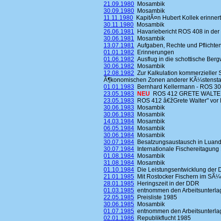
21.09.1980
Mosambik
30.09.1980
Mosambik
11.11.1980
KapitÃ¤n Hubert Kollek erinnert
30.11.1980
Mosambik
26.06.1981
Havariebericht ROS 408 in der 
30.06.1981
Mosambik
13.07.1981
Aufgaben, Rechte und Pflichten
01.01.1982
Erinnerungen
01.06.1982
Ausflug in die schottische Ber
30.06.1982
Mosambik
12.08.1982
Zur Kalkulation kommerzieller 
Ã¶konomischen Zonen anderer KÃ¼stensta
01.01.1983
Bernhard Kellermann - ROS 3
23.05.1983
NEU
ROS 412 GRETE WALTER
23.05.1983
ROS 412 â€žGrete Walter" vor 
30.06.1983
Mosambik
30.06.1983
Mosambik
14.03.1984
Mosambik
06.05.1984
Mosambik
30.06.1984
Mosambik
30.07.1984
Besatzungsaustausch in Luand
30.07.1984
Internationale Fischereitagung
01.08.1984
Mosambik
31.08.1984
Mosambik
01.10.1984
Die Leistungsentwicklung der 
21.01.1985
Mit Rostocker Fischern im SÃ¼d
28.01.1985
Heringszeit in der DDR
01.03.1985
entnommen den Arbeitsunterlag
22.05.1985
Preisliste 1985
30.06.1985
Mosambik
01.07.1985
entnommen den Arbeitsunterlag
02.01.1986
Republikflucht 1985