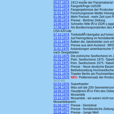
05.07.1973
1913 wurde der Panamakanal 
01.01.1974
FangertrÃ¤ge UdSSR
02.01.1974
Fangergebnisse der Rostocker 
11.01.1974
Forschungsreise Walter Herwig
01.06.1974
Mehr Freizeit - mehr Zeit zum F
30.06.1974
Presse - Berliner Zeitung
13.09.1974
Schnelle Hilfe fÃ¼r DDR-Logg
17.09.1974
Als Bordkorrespondenten des A
USA-KÃ¼ste
07.10.1974
TreibstoffÃ¼bergabe auf hoher
13.10.1974
Auf Heringsfang im Nordatlantik 
15.11.1974
Ãœber die Jakobsleiter zum 
01.01.1975
Presse aus dem Ausland - BR
11.01.1975
Anlandungen amerikanischer Fi
nach Seegebieten
22.01.1975
Die polnische Seefischerei im 
01.02.1975
Poln. Seefischerei 1975 -Tabell
11.02.1975
Poln. Seefischerei 1975 -Tabell
01.04.1975
Presse - Neue deutsche Bauer
01.07.1975
Betriebszeitung Hochseefische
01.01.1976
Trawler Berlin als Fischmehltax
01.01.1976
NEU
Flotteneinsatz der Rosto
14:37:41)
02.03.1976
Supertrawler
01.06.1976
Was soll die 200-Seemeilenzo
18.09.1976
Hauptpreis fÃ¼r Film des Osts
13.12.1976
Mosambik
15.12.1976
Mosambik - wir waren nicht nur
Mosambikanern
01.04.1977
Presse - Demokrat
12.04.1977
Presse - Norddeutsche Zeitung
20.04.1977
Presse - Junge Welt