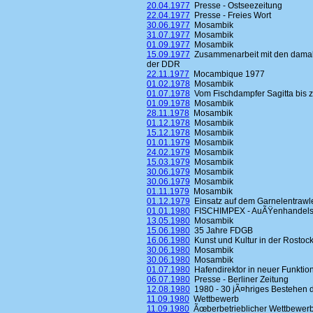
20.04.1977
Presse - Ostseezeitung
22.04.1977
Presse - Freies Wort
30.06.1977
Mosambik
31.07.1977
Mosambik
01.09.1977
Mosambik
15.09.1977
Zusammenarbeit mit den damalig
der DDR
22.11.1977
Mocambique 1977
01.02.1978
Mosambik
01.07.1978
Vom Fischdampfer Sagitta bis 
01.09.1978
Mosambik
28.11.1978
Mosambik
01.12.1978
Mosambik
15.12.1978
Mosambik
01.01.1979
Mosambik
24.02.1979
Mosambik
15.03.1979
Mosambik
30.06.1979
Mosambik
30.06.1979
Mosambik
01.11.1979
Mosambik
01.12.1979
Einsatz auf dem Garnelentrawle
01.01.1980
FISCHIMPEX - AuÃŸenhandelsbe
13.05.1980
Mosambik
15.06.1980
35 Jahre FDGB
16.06.1980
Kunst und Kultur in der Rostoc
30.06.1980
Mosambik
30.06.1980
Mosambik
01.07.1980
Hafendirektor in neuer Funktio
06.07.1980
Presse - Berliner Zeitung
12.08.1980
1980 - 30 jÃ¤hriges Bestehen 
11.09.1980
Wettbewerb
11.09.1980
Ãœberbetrieblicher Wettbewerb