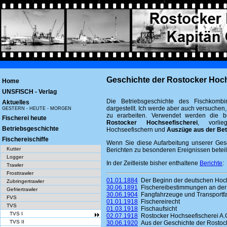
Geschichte der Rostocker Hoch
Home
UNSFISCH - Verlag
Die Betriebsgeschichte des Fischkombi
Aktuelles
dargestellt. Ich werde aber auch versuchen,
GESTERN - HEUTE - MORGEN
zu erarbeiten. Verwendet werden die b
Fischerei heute
Rostocker Hochseefischerei
, vorli
Betriebsgeschichte
Hochseefischern und
Auszüge aus der Bet
Fischereischiffe
Wenn Sie diese Aufarbeitung unserer Gesc
Kutter
Berichten zu besonderen Ereignissen beteil
Logger
In der Zeitleiste bisher enthaltene
Berichte
:
Trawler
Frosttrawler
01.01.1884
Der Beginn der deutschen Hoch
Zubringertrawler
30.06.1891
Fischereibestimmungen an der
Gefriertrawler
30.06.1904
Fangfahrzeuge und Transportfah
FVS
01.01.1918
Fischereirecht
TVS
01.03.1918
Fischaufsicht
TVS I
02.07.1918
Rostocker Hochseefischerei A.
TVS II
30.06.1920
Aus der Geschichte der Rostock