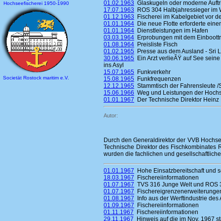
01.02.1963
Glaskugeln oder moderne Auftr
Hochseefischerei 1950-1990
17.07.1963
ROS 304 Halbjahressieger im 
01.12.1963
Fischerei im Kabelgebiet vor 
01.01.1964
Die neue Flotte erforderte ein
01.01.1964
Dienstleistungen im Hafen
03.03.1964
Erprobungen mit dem Einboottrawl
01.08.1964
Preisliste Fisch
01.02.1965
Presse aus dem Ausland - Sri 
30.06.1965
Ein Arzt verlieÃŸ auf See seine
ins Asyl
15.07.1965
Funkverkehr
Societät Rostock maritim e.V.
15.08.1965
Funkfrequenzen
12.12.1965
Stammtisch der Fahrensleute /
15.06.1966
Weg und Leistungen der Hochs
01.01.1967
Der Technische Direktor Heinz
Autor:
Durch den Generaldirektor der VVB Hochsee
Technische Direktor des Fischkombinates 
wurden die fachlichen und gesellschaftlich
01.01.1967
Hohe Einsatzbereitschaft und
18.03.1967
Fischereiinformationen
01.07.1967
TVS 316 Junge Welt und ROS 
01.07.1967
Fischereigrenzenerweiterunge
01.08.1967
Info aus der Werftindustrie des
01.09.1967
Fischereiinformationen
01.11.1967
Fischereiinformationen
29.11.1967
Hinweis auf die im Nov. 1967 st