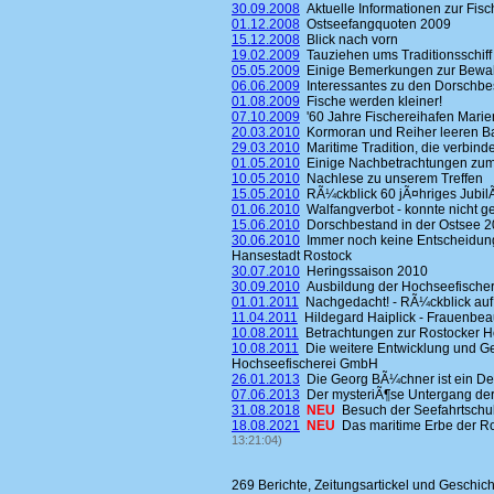
30.09.2008
Aktuelle Informationen zur Fisc
01.12.2008
Ostseefangquoten 2009
15.12.2008
Blick nach vorn
19.02.2009
Tauziehen ums Traditionsschiff
05.05.2009
Einige Bemerkungen zur Bewahr
06.06.2009
Interessantes zu den Dorschbe
01.08.2009
Fische werden kleiner!
07.10.2009
'60 Jahre Fischereihafen Mari
20.03.2010
Kormoran und Reiher leeren B
29.03.2010
Maritime Tradition, die verbinde
01.05.2010
Einige Nachbetrachtungen zum H
10.05.2010
Nachlese zu unserem Treffen
15.05.2010
RÃ¼ckblick 60 jÃ¤hriges Jubi
01.06.2010
Walfangverbot - konnte nicht g
15.06.2010
Dorschbestand in der Ostsee 2
30.06.2010
Immer noch keine Entscheidung
Hansestadt Rostock
30.07.2010
Heringssaison 2010
30.09.2010
Ausbildung der Hochseefischer
01.01.2011
Nachgedacht! - RÃ¼ckblick auf
11.04.2011
Hildegard Haiplick - Frauenbeau
10.08.2011
Betrachtungen zur Rostocker H
10.08.2011
Die weitere Entwicklung und Ge
Hochseefischerei GmbH
26.01.2013
Die Georg BÃ¼chner ist ein D
07.06.2013
Der mysteriÃ¶se Untergang de
31.08.2018
NEU
Besuch der Seefahrtsch
18.08.2021
NEU
Das maritime Erbe der Ro
13:21:04)
269 Berichte, Zeitungsartickel und Geschic