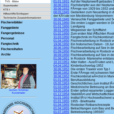
01.01.1931
Auf der Neptunwerft gebautes Sc
TVS - Bilder
30.06.1931
Fischdampfer aus der Neptunwe
Supertrawler
30.06.1932
FÃ¤nge von 1929 bis 1932 und 
KTS I
08.05.1945
Gedanken zum Neuanfang in der
Hilfsschiffe/Schlepper
der KÃ¼ste von Mecklenburg-Vorpommern 
Technische Zusatzinformationen
30.06.1945
Verseuchte Fanggebiete und Sch
Fischereibilder
01.01.1950
Die ersten Logger werden in Die
01.01.1950
Landgang
Fanggebiete
30.01.1950
Wegweiser der Schifffahrt
Fangergebnisse
01.02.1950
Zum ersten Mal lÃ¶schten Rosto
31.03.1950
Fangtechnik im Fischkombinat 
Personal
01.04.1950
Fischverarbeitung in Rostock vo
Fangtechnik
19.06.1950
Ein historisches Datum - 19.Ju
30.06.1950
Fischbearbeitung auf See in den
Fischereihafen
01.09.1950
Fischverarbeitung in Rostock vo
Archiv
30.09.1950
Fischbearbeitung auf See in den
01.08.1951
In Rostock- Marienehe entstand
10.10.1951
Alter Hafen - AusrÃ¼sten und 
04.04.1952
Kinderbuchverlag 1952
30.06.1952
Die ersten Trawler vom Typ I
30.06.1952
Erste FÃ¤nge mit schweren Ne
30.06.1952
Fischkombinat wÃ¤chst in Mar
01.01.1953
Berufsausbildung
05.05.1953
Geschichtliches zum Institut fÃ
01.03.1954
Medizinische Betreuung an Bo
Jochen Schirmer
03.05.1954
Erster selbst reparierter Logger
Kunstmaler
01.12.1954
StabilitÃ¤t und Wirtschaftlichk
01.01.1955
Institut fÃ¼r Hochseefischerei u
01.01.1955
1955 - Briefmarke
01.04.1955
Rostocker Rotbarschrezepte
01.04.1955
Betrachtungen zum Bau und Bet
01.07.1955
Betriebszeitung 1955/07