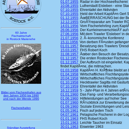
01.07.1955
Radar in der Hochseefischerei
10.08.1955
Lutherstadt Eisleben - eine Stad
07.10.1955
Ehrentafel der Aktivisten
07.10.1955
Held der Arbeit KapitÃ¤n Gert S
01.12.1955
ÃœBERRASCHUNG bei der Besa
12.12.1955
GroÃŸreparatur am Trawler ROS
14.01.1956
Vom Fischerlehrling zum KapitÃ
26.06.1956
Der KurrleinenverschleiÃŸ auf 
60 Jahre
27.06.1956
Mit dem Trawler 'Eisleben' in d
Fischwirtschaft
21.07.1956
2. Ã–konomische Konferenz
in Rostock Marienehe
15.11.1956
Von derben FÃ¤usten gefangen 
01.01.1957
Besatzung des Trawlers 'Dresde
15.03.1957
FHS Robert Koch
31.08.1957
Ãœber den Besuch der Besatzung
01.12.1957
Die ersten Rostocker Fischerei
01.12.1957
Der Aufbruch ist eingeleitet. K
findet KapitÃ¤ne, die mitmachen.
01.03.1958
KapitÃ¤n H. KrÃ¶nke bleibt an
01.04.1958
Wirtschaftliches Fischfangsyst
20.04.1958
Wirtschaftliches Fischfangsyst
01.10.1958
Hecktrawler Sagitta mit Gastur
07.10.1959
Ehrentafel der Aktivisten
16.12.1959
5 - Jahr-Plan in 4 Jahren erfÃ¼l
Bilder vom Fischereihafen aus
01.01.1960
Das Fang- und Verarbeitungssc
den Jahren 1950 bis 1990
01.06.1960
Hilfeleistungen auf hoher See
und nach der Wende 1990
01.07.1960
RÃ¼ckblick zur Erweiterung de
01.09.1960
Soziale Einrichtungen und Lei
Fischereihafen
01.05.1961
Fisch auf jeden Tisch
04.07.1961
Pelagische Fischerei in der Log
01.01.1963
FHS Robert Koch
15.01.1963
Leichte Taucher im Einsatz
30.01.1963
Eiswinter 1963
Ständige Ausstellung