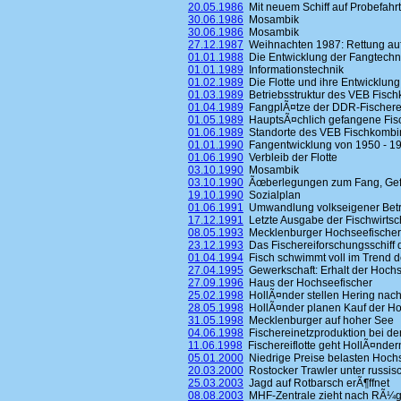
20.05.1986
Mit neuem Schiff auf Probefahrt
30.06.1986
Mosambik
30.06.1986
Mosambik
27.12.1987
Weihnachten 1987: Rettung au
01.01.1988
Die Entwicklung der Fangtechn
01.01.1989
Informationstechnik
01.02.1989
Die Flotte und ihre Entwicklung
01.03.1989
Betriebsstruktur des VEB Fisc
01.04.1989
FangplÃ¤tze der DDR-Fischerei
01.05.1989
HauptsÃ¤chlich gefangene Fis
01.06.1989
Standorte des VEB Fischkombi
01.01.1990
Fangentwicklung von 1950 - 19
01.06.1990
Verbleib der Flotte
03.10.1990
Mosambik
03.10.1990
Ãœberlegungen zum Fang, Gefrie
19.10.1990
Sozialplan
01.06.1991
Umwandlung volkseigener Betrie
17.12.1991
Letzte Ausgabe der Fischwirtsc
08.05.1993
Mecklenburger Hochseefischer
23.12.1993
Das Fischereiforschungsschiff d
01.04.1994
Fisch schwimmt voll im Trend d
27.04.1995
Gewerkschaft: Erhalt der Hochs
27.09.1996
Haus der Hochseefischer
25.02.1998
HollÃ¤nder stellen Hering nac
28.05.1998
HollÃ¤nder planen Kauf der H
31.05.1998
Mecklenburger auf hoher See
04.06.1998
Fischereinetzproduktion bei der
11.06.1998
Fischereiflotte geht HollÃ¤nder
05.01.2000
Niedrige Preise belasten Hoch
20.03.2000
Rostocker Trawler unter russisc
25.03.2003
Jagd auf Rotbarsch erÃ¶ffnet
08.08.2003
MHF-Zentrale zieht nach RÃ¼