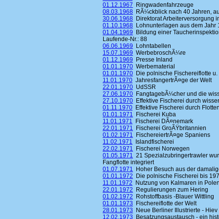
01.12.1967
Ringwadenfahrzeuge
08.03.1968
RÃ¼ckblick nach 40 Jahren, auf
30.06.1968
Direktorat Arbeiterversorgung i
01.10.1968
Lohnunterlagen aus dem Jahr 
01.04.1969
Bildung einer Taucherinspektio
Laufende-Nr.: 88
06.06.1969
Lohntabellen
15.07.1969
WerbebroschÃ¼re
01.12.1969
Presse Inland
01.01.1970
Werbematerial
01.01.1970
Die polnische Fischereiflotte u. 
11.01.1970
JahresfangertrÃ¤ge der Welt
22.01.1970
UdSSR
27.06.1970
FangtagebÃ¼cher und die wisse
27.10.1970
Effektive Fischerei durch wisse
01.11.1970
Effektive Fischerei durch Flott
01.01.1971
Fischerei Kuba
11.01.1971
Fischerei DÃ¤nemark
22.01.1971
Fischerei GroÃŸbritannien
01.02.1971
FischereiertrÃ¤ge Spaniens
11.02.1971
Islandfischerei
22.02.1971
Fischerei Norwegen
01.05.1971
21 Spezialzubringertrawler wur
Fangflotte integriert
01.07.1971
Hoher Besuch aus der damalig
01.01.1972
Die polnische Fischerei bis 19
11.01.1972
Nutzung von Kalmaren in Pole
22.01.1972
Regulierungen zum Hering
01.02.1972
Rohstoffbasis -Blauer Wittling
01.01.1973
Fischereiflotte der Welt
28.01.1973
Neue Berliner Illustrierte - Hiev
12.02.1973
Besatzungsaustausch - ein hist