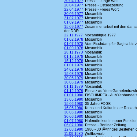
20.04.1977
Presse - Junge Welt
20.04.1977
Presse - Ostseezeitung
22.04.1977
Presse - Freies Wort
30.06.1977
Mosambik
31.07.1977
Mosambik
01.09.1977
Mosambik
15.09.1977
Zusammenarbeit mit den damalig
der DDR
22.11.1977
Mocambique 1977
01.02.1978
Mosambik
01.07.1978
Vom Fischdampfer Sagitta bis 
01.09.1978
Mosambik
28.11.1978
Mosambik
01.12.1978
Mosambik
15.12.1978
Mosambik
01.01.1979
Mosambik
24.02.1979
Mosambik
15.03.1979
Mosambik
30.06.1979
Mosambik
30.06.1979
Mosambik
01.11.1979
Mosambik
01.12.1979
Einsatz auf dem Garnelentrawle
01.01.1980
FISCHIMPEX - AuÃŸenhandelsbe
13.05.1980
Mosambik
15.06.1980
35 Jahre FDGB
16.06.1980
Kunst und Kultur in der Rostoc
30.06.1980
Mosambik
30.06.1980
Mosambik
01.07.1980
Hafendirektor in neuer Funktio
06.07.1980
Presse - Berliner Zeitung
12.08.1980
1980 - 30 jÃ¤hriges Bestehen 
11.09.1980
Wettbewerb