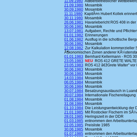
11.09.1980
Ãœberbetrieblicher Wettbewerb
21.09.1980
Mosambik
30.09.1980
Mosambik
11.11.1980
KapitÃ¤n Hubert Kollek erinnert
30.11.1980
Mosambik
26.06.1981
Havariebericht ROS 408 in der 
30.06.1981
Mosambik
13.07.1981
Aufgaben, Rechte und Pflichten
01.01.1982
Erinnerungen
01.06.1982
Ausflug in die schottische Ber
30.06.1982
Mosambik
12.08.1982
Zur Kalkulation kommerzieller 
Ã¶konomischen Zonen anderer KÃ¼stensta
01.01.1983
Bernhard Kellermann - ROS 3
23.05.1983
NEU
ROS 412 GRETE WALTER
23.05.1983
ROS 412 â€žGrete Walter" vor 
30.06.1983
Mosambik
30.06.1983
Mosambik
14.03.1984
Mosambik
06.05.1984
Mosambik
30.06.1984
Mosambik
30.07.1984
Besatzungsaustausch in Luand
30.07.1984
Internationale Fischereitagung
01.08.1984
Mosambik
31.08.1984
Mosambik
01.10.1984
Die Leistungsentwicklung der 
21.01.1985
Mit Rostocker Fischern im SÃ¼d
28.01.1985
Heringszeit in der DDR
01.03.1985
entnommen den Arbeitsunterlag
22.05.1985
Preisliste 1985
30.06.1985
Mosambik
01.07.1985
entnommen den Arbeitsunterlag