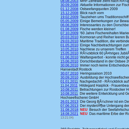
08.08.2003
MHF-Zentrale zieht nach RÃ¼
30.09.2008
Aktuelle Informationen zur Fisc
01.12.2008
Ostseefangquoten 2009
15.12.2008
Blick nach vorn
19.02.2009
Tauziehen ums Traditionsschiff
05.05.2009
Einige Bemerkungen zur Bewahr
06.06.2009
Interessantes zu den Dorschbe
01.08.2009
Fische werden kleiner!
07.10.2009
'60 Jahre Fischereihafen Mari
20.03.2010
Kormoran und Reiher leeren B
29.03.2010
Maritime Tradition, die verbinde
01.05.2010
Einige Nachbetrachtungen zum H
10.05.2010
Nachlese zu unserem Treffen
15.05.2010
RÃ¼ckblick 60 jÃ¤hriges Jubi
01.06.2010
Walfangverbot - konnte nicht g
15.06.2010
Dorschbestand in der Ostsee 2
30.06.2010
Immer noch keine Entscheidung
Hansestadt Rostock
30.07.2010
Heringssaison 2010
30.09.2010
Ausbildung der Hochseefischer
01.01.2011
Nachgedacht! - RÃ¼ckblick auf
11.04.2011
Hildegard Haiplick - Frauenbeau
10.08.2011
Betrachtungen zur Rostocker H
10.08.2011
Die weitere Entwicklung und Ge
Hochseefischerei GmbH
26.01.2013
Die Georg BÃ¼chner ist ein D
07.06.2013
Der mysteriÃ¶se Untergang de
31.08.2018
NEU
Besuch der Seefahrtsch
18.08.2021
NEU
Das maritime Erbe der Ro
13:21:04)