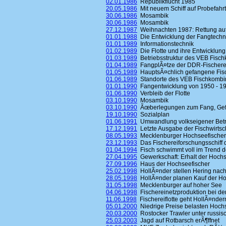
02.01.1986
Republikflucht 1985
20.05.1986
Mit neuem Schiff auf Probefahrt
30.06.1986
Mosambik
30.06.1986
Mosambik
27.12.1987
Weihnachten 1987: Rettung au
01.01.1988
Die Entwicklung der Fangtechn
01.01.1989
Informationstechnik
01.02.1989
Die Flotte und ihre Entwicklung
01.03.1989
Betriebsstruktur des VEB Fisc
01.04.1989
FangplÃ¤tze der DDR-Fischerei
01.05.1989
HauptsÃ¤chlich gefangene Fis
01.06.1989
Standorte des VEB Fischkombi
01.01.1990
Fangentwicklung von 1950 - 19
01.06.1990
Verbleib der Flotte
03.10.1990
Mosambik
03.10.1990
Ãœberlegungen zum Fang, Gefrie
19.10.1990
Sozialplan
01.06.1991
Umwandlung volkseigener Betrie
17.12.1991
Letzte Ausgabe der Fischwirtsc
08.05.1993
Mecklenburger Hochseefischer
23.12.1993
Das Fischereiforschungsschiff d
01.04.1994
Fisch schwimmt voll im Trend d
27.04.1995
Gewerkschaft: Erhalt der Hochs
27.09.1996
Haus der Hochseefischer
25.02.1998
HollÃ¤nder stellen Hering nac
28.05.1998
HollÃ¤nder planen Kauf der H
31.05.1998
Mecklenburger auf hoher See
04.06.1998
Fischereinetzproduktion bei der
11.06.1998
Fischereiflotte geht HollÃ¤nder
05.01.2000
Niedrige Preise belasten Hoch
20.03.2000
Rostocker Trawler unter russisc
25.03.2003
Jagd auf Rotbarsch erÃ¶ffnet