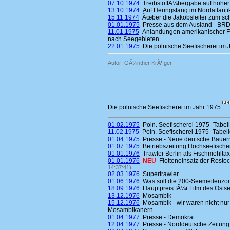
07.10.1974
TreibstoffÃ¼bergabe auf hoher
13.10.1974
Auf Heringsfang im Nordatlantik 
15.11.1974
Ãœber die Jakobsleiter zum 
01.01.1975
Presse aus dem Ausland - BR
11.01.1975
Anlandungen amerikanischer Fi
nach Seegebieten
22.01.1975
Die polnische Seefischerei im 
Autor: GÃ¼nther KrÃ¶ger
Die polnische Seefischerei im Jahr 1975
01.02.1975
Poln. Seefischerei 1975 -Tabell
11.02.1975
Poln. Seefischerei 1975 -Tabell
01.04.1975
Presse - Neue deutsche Bauer
01.07.1975
Betriebszeitung Hochseefische
01.01.1976
Trawler Berlin als Fischmehltax
01.01.1976
NEU
Flotteneinsatz der Rosto
14:37:41)
02.03.1976
Supertrawler
01.06.1976
Was soll die 200-Seemeilenzo
18.09.1976
Hauptpreis fÃ¼r Film des Osts
13.12.1976
Mosambik
15.12.1976
Mosambik - wir waren nicht nur
Mosambikanern
01.04.1977
Presse - Demokrat
12.04.1977
Presse - Norddeutsche Zeitung