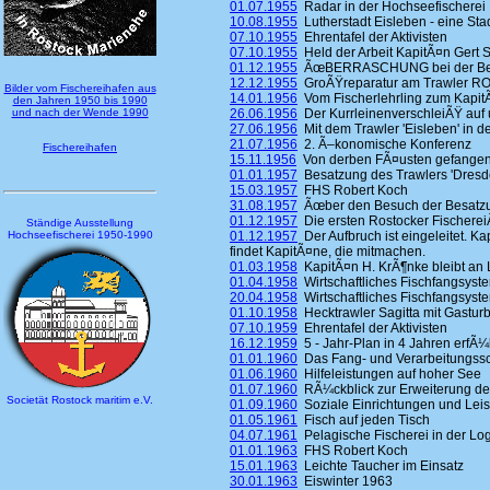
01.07.1955
Radar in der Hochseefischerei
10.08.1955
Lutherstadt Eisleben - eine Stad
07.10.1955
Ehrentafel der Aktivisten
07.10.1955
Held der Arbeit KapitÃ¤n Gert S
01.12.1955
ÃœBERRASCHUNG bei der Besa
12.12.1955
GroÃŸreparatur am Trawler ROS
Bilder vom Fischereihafen aus
14.01.1956
Vom Fischerlehrling zum KapitÃ
den Jahren 1950 bis 1990
und nach der Wende 1990
26.06.1956
Der KurrleinenverschleiÃŸ auf 
27.06.1956
Mit dem Trawler 'Eisleben' in d
21.07.1956
2. Ã–konomische Konferenz
Fischereihafen
15.11.1956
Von derben FÃ¤usten gefangen 
01.01.1957
Besatzung des Trawlers 'Dresde
15.03.1957
FHS Robert Koch
31.08.1957
Ãœber den Besuch der Besatzung
01.12.1957
Die ersten Rostocker Fischerei
Ständige Ausstellung
Hochseefischerei 1950-1990
01.12.1957
Der Aufbruch ist eingeleitet. K
findet KapitÃ¤ne, die mitmachen.
01.03.1958
KapitÃ¤n H. KrÃ¶nke bleibt an
01.04.1958
Wirtschaftliches Fischfangsyst
20.04.1958
Wirtschaftliches Fischfangsyst
01.10.1958
Hecktrawler Sagitta mit Gastur
07.10.1959
Ehrentafel der Aktivisten
16.12.1959
5 - Jahr-Plan in 4 Jahren erfÃ¼l
01.01.1960
Das Fang- und Verarbeitungssc
01.06.1960
Hilfeleistungen auf hoher See
01.07.1960
RÃ¼ckblick zur Erweiterung de
Societät Rostock maritim e.V.
01.09.1960
Soziale Einrichtungen und Lei
01.05.1961
Fisch auf jeden Tisch
04.07.1961
Pelagische Fischerei in der Log
01.01.1963
FHS Robert Koch
15.01.1963
Leichte Taucher im Einsatz
30.01.1963
Eiswinter 1963