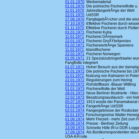
01.01.1970
Werbematerial
01.01.1970
Die polnische Fischereiflotte u. 
11.01.1970
JahresfangertrÃ¤ge der Welt
22.01.1970
UdSSR
27.06.1970
FangtagebÃ¼cher und die wisse
27.10.1970
Effektive Fischerei durch wisse
01.11.1970
Effektive Fischerei durch Flott
01.01.1971
Fischerei Kuba
11.01.1971
Fischerei DÃ¤nemark
22.01.1971
Fischerei GroÃŸbritannien
01.02.1971
FischereiertrÃ¤ge Spaniens
11.02.1971
Islandfischerei
22.02.1971
Fischerei Norwegen
01.05.1971
21 Spezialzubringertrawler wur
Fangflotte integriert
01.07.1971
Hoher Besuch aus der damalig
01.01.1972
Die polnische Fischerei bis 19
11.01.1972
Nutzung von Kalmaren in Pole
22.01.1972
Regulierungen zum Hering
01.02.1972
Rohstoffbasis -Blauer Wittling
01.01.1973
Fischereiflotte der Welt
28.01.1973
Neue Berliner Illustrierte - Hiev
12.02.1973
Besatzungsaustausch - ein hist
05.07.1973
1913 wurde der Panamakanal 
01.01.1974
FangertrÃ¤ge UdSSR
02.01.1974
Fangergebnisse der Rostocker 
11.01.1974
Forschungsreise Walter Herwig
01.06.1974
Mehr Freizeit - mehr Zeit zum F
30.06.1974
Presse - Berliner Zeitung
13.09.1974
Schnelle Hilfe fÃ¼r DDR-Logg
17.09.1974
Als Bordkorrespondenten des A
USA-KÃ¼ste