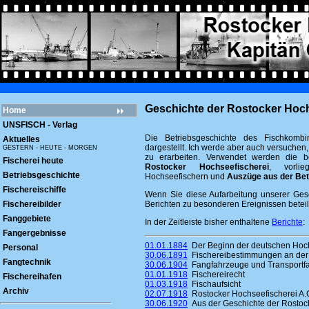
Geschichte der Rostocker Hoch
Home
UNSFISCH - Verlag
Die Betriebsgeschichte des Fischkombi
Aktuelles
dargestellt. Ich werde aber auch versuchen,
GESTERN - HEUTE - MORGEN
zu erarbeiten. Verwendet werden die b
Fischerei heute
Rostocker Hochseefischerei
, vorli
Betriebsgeschichte
Hochseefischern und
Auszüge aus der Bet
Fischereischiffe
Wenn Sie diese Aufarbeitung unserer Gesc
Fischereibilder
Berichten zu besonderen Ereignissen beteil
Fanggebiete
In der Zeitleiste bisher enthaltene
Berichte
:
Fangergebnisse
01.01.1884
Der Beginn der deutschen Hoch
Personal
30.06.1891
Fischereibestimmungen an der
Fangtechnik
30.06.1904
Fangfahrzeuge und Transportfah
01.01.1918
Fischereirecht
Fischereihafen
01.03.1918
Fischaufsicht
Archiv
02.07.1918
Rostocker Hochseefischerei A.
30.06.1920
Aus der Geschichte der Rostock