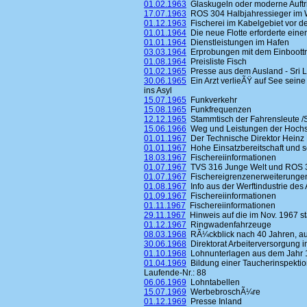
01.02.1963
Glaskugeln oder moderne Auftr
17.07.1963
ROS 304 Halbjahressieger im 
01.12.1963
Fischerei im Kabelgebiet vor 
01.01.1964
Die neue Flotte erforderte ein
01.01.1964
Dienstleistungen im Hafen
03.03.1964
Erprobungen mit dem Einboottrawl
01.08.1964
Preisliste Fisch
01.02.1965
Presse aus dem Ausland - Sri 
30.06.1965
Ein Arzt verlieÃŸ auf See seine
ins Asyl
15.07.1965
Funkverkehr
15.08.1965
Funkfrequenzen
12.12.1965
Stammtisch der Fahrensleute /
15.06.1966
Weg und Leistungen der Hochs
01.01.1967
Der Technische Direktor Heinz
01.01.1967
Hohe Einsatzbereitschaft und
18.03.1967
Fischereiinformationen
01.07.1967
TVS 316 Junge Welt und ROS 
01.07.1967
Fischereigrenzenerweiterunge
01.08.1967
Info aus der Werftindustrie des
01.09.1967
Fischereiinformationen
01.11.1967
Fischereiinformationen
29.11.1967
Hinweis auf die im Nov. 1967 st
01.12.1967
Ringwadenfahrzeuge
08.03.1968
RÃ¼ckblick nach 40 Jahren, auf
30.06.1968
Direktorat Arbeiterversorgung i
01.10.1968
Lohnunterlagen aus dem Jahr 
01.04.1969
Bildung einer Taucherinspektio
Laufende-Nr.: 88
06.06.1969
Lohntabellen
15.07.1969
WerbebroschÃ¼re
01.12.1969
Presse Inland