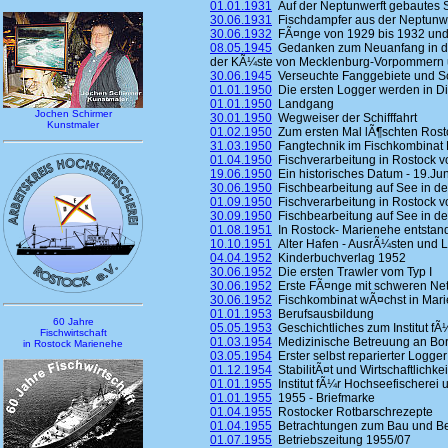
01.01.1931
Auf der Neptunwerft gebautes Sc
30.06.1931
Fischdampfer aus der Neptunwe
30.06.1932
FÃ¤nge von 1929 bis 1932 und 
08.05.1945
Gedanken zum Neuanfang in der
der KÃ¼ste von Mecklenburg-Vorpommern 
30.06.1945
Verseuchte Fanggebiete und Sch
01.01.1950
Die ersten Logger werden in Die
01.01.1950
Landgang
Jochen Schirmer
30.01.1950
Wegweiser der Schifffahrt
Kunstmaler
01.02.1950
Zum ersten Mal lÃ¶schten Rosto
31.03.1950
Fangtechnik im Fischkombinat 
01.04.1950
Fischverarbeitung in Rostock vo
19.06.1950
Ein historisches Datum - 19.Ju
30.06.1950
Fischbearbeitung auf See in den
01.09.1950
Fischverarbeitung in Rostock vo
30.09.1950
Fischbearbeitung auf See in den
01.08.1951
In Rostock- Marienehe entstand
10.10.1951
Alter Hafen - AusrÃ¼sten und 
04.04.1952
Kinderbuchverlag 1952
30.06.1952
Die ersten Trawler vom Typ I
30.06.1952
Erste FÃ¤nge mit schweren Ne
30.06.1952
Fischkombinat wÃ¤chst in Mar
01.01.1953
Berufsausbildung
60 Jahre
05.05.1953
Geschichtliches zum Institut fÃ
Fischwirtschaft
01.03.1954
Medizinische Betreuung an Bo
in Rostock Marienehe
03.05.1954
Erster selbst reparierter Logger
01.12.1954
StabilitÃ¤t und Wirtschaftlichk
01.01.1955
Institut fÃ¼r Hochseefischerei u
01.01.1955
1955 - Briefmarke
01.04.1955
Rostocker Rotbarschrezepte
01.04.1955
Betrachtungen zum Bau und Bet
01.07.1955
Betriebszeitung 1955/07