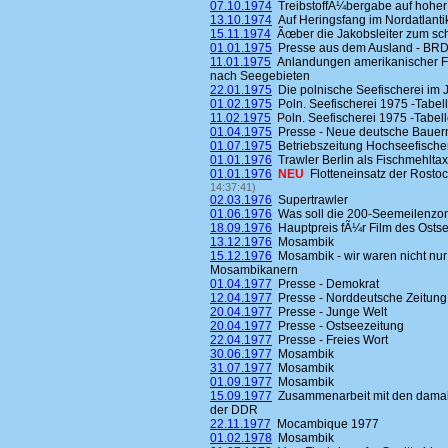
07.10.1974
TreibstoffÃ¼bergabe auf hoher
13.10.1974
Auf Heringsfang im Nordatlantik 
15.11.1974
Ãœber die Jakobsleiter zum 
01.01.1975
Presse aus dem Ausland - BR
11.01.1975
Anlandungen amerikanischer Fi
nach Seegebieten
22.01.1975
Die polnische Seefischerei im 
01.02.1975
Poln. Seefischerei 1975 -Tabell
11.02.1975
Poln. Seefischerei 1975 -Tabell
01.04.1975
Presse - Neue deutsche Bauer
01.07.1975
Betriebszeitung Hochseefische
01.01.1976
Trawler Berlin als Fischmehltax
01.01.1976
NEU
Flotteneinsatz der Rosto
14:37:41)
02.03.1976
Supertrawler
01.06.1976
Was soll die 200-Seemeilenzo
18.09.1976
Hauptpreis fÃ¼r Film des Osts
13.12.1976
Mosambik
15.12.1976
Mosambik - wir waren nicht nur
Mosambikanern
01.04.1977
Presse - Demokrat
12.04.1977
Presse - Norddeutsche Zeitung
20.04.1977
Presse - Junge Welt
20.04.1977
Presse - Ostseezeitung
22.04.1977
Presse - Freies Wort
30.06.1977
Mosambik
31.07.1977
Mosambik
01.09.1977
Mosambik
15.09.1977
Zusammenarbeit mit den damalig
der DDR
22.11.1977
Mocambique 1977
01.02.1978
Mosambik