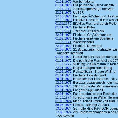
01.01.1970
Werbematerial
01.01.1970
Die polnische Fischereiflotte u. 
11.01.1970
JahresfangertrÃ¤ge der Welt
22.01.1970
UdSSR
27.06.1970
FangtagebÃ¼cher und die wisse
27.10.1970
Effektive Fischerei durch wisse
01.11.1970
Effektive Fischerei durch Flott
01.01.1971
Fischerei Kuba
11.01.1971
Fischerei DÃ¤nemark
22.01.1971
Fischerei GroÃŸbritannien
01.02.1971
FischereiertrÃ¤ge Spaniens
11.02.1971
Islandfischerei
22.02.1971
Fischerei Norwegen
01.05.1971
21 Spezialzubringertrawler wur
Fangflotte integriert
01.07.1971
Hoher Besuch aus der damalig
01.01.1972
Die polnische Fischerei bis 19
11.01.1972
Nutzung von Kalmaren in Pole
22.01.1972
Regulierungen zum Hering
01.02.1972
Rohstoffbasis -Blauer Wittling
01.01.1973
Fischereiflotte der Welt
28.01.1973
Neue Berliner Illustrierte - Hiev
12.02.1973
Besatzungsaustausch - ein hist
05.07.1973
1913 wurde der Panamakanal 
01.01.1974
FangertrÃ¤ge UdSSR
02.01.1974
Fangergebnisse der Rostocker 
11.01.1974
Forschungsreise Walter Herwig
01.06.1974
Mehr Freizeit - mehr Zeit zum F
30.06.1974
Presse - Berliner Zeitung
13.09.1974
Schnelle Hilfe fÃ¼r DDR-Logg
17.09.1974
Als Bordkorrespondenten des A
USA-KÃ¼ste