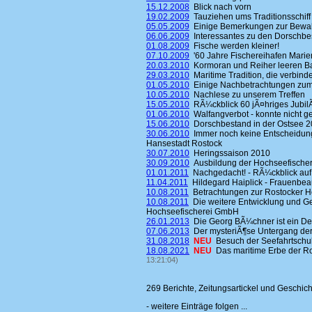
15.12.2008
Blick nach vorn
19.02.2009
Tauziehen ums Traditionsschiff
05.05.2009
Einige Bemerkungen zur Bewahr
06.06.2009
Interessantes zu den Dorschbe
01.08.2009
Fische werden kleiner!
07.10.2009
'60 Jahre Fischereihafen Mari
20.03.2010
Kormoran und Reiher leeren B
29.03.2010
Maritime Tradition, die verbinde
01.05.2010
Einige Nachbetrachtungen zum H
10.05.2010
Nachlese zu unserem Treffen
15.05.2010
RÃ¼ckblick 60 jÃ¤hriges Jubi
01.06.2010
Walfangverbot - konnte nicht g
15.06.2010
Dorschbestand in der Ostsee 2
30.06.2010
Immer noch keine Entscheidung
Hansestadt Rostock
30.07.2010
Heringssaison 2010
30.09.2010
Ausbildung der Hochseefischer
01.01.2011
Nachgedacht! - RÃ¼ckblick auf
11.04.2011
Hildegard Haiplick - Frauenbeau
10.08.2011
Betrachtungen zur Rostocker H
10.08.2011
Die weitere Entwicklung und Ge
Hochseefischerei GmbH
26.01.2013
Die Georg BÃ¼chner ist ein D
07.06.2013
Der mysteriÃ¶se Untergang de
31.08.2018
NEU
Besuch der Seefahrtsch
18.08.2021
NEU
Das maritime Erbe der Ro
13:21:04)
269 Berichte, Zeitungsartickel und Geschic
- weitere Einträge folgen ...