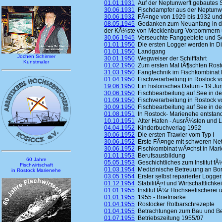
01.01.1931
Auf der Neptunwerft gebautes Sc
30.06.1931
Fischdampfer aus der Neptunwe
30.06.1932
FÃ¤nge von 1929 bis 1932 und 
08.05.1945
Gedanken zum Neuanfang in der
der KÃ¼ste von Mecklenburg-Vorpommern 
30.06.1945
Verseuchte Fanggebiete und Sch
01.01.1950
Die ersten Logger werden in Die
01.01.1950
Landgang
Jochen Schirmer
30.01.1950
Wegweiser der Schifffahrt
Kunstmaler
01.02.1950
Zum ersten Mal lÃ¶schten Rosto
31.03.1950
Fangtechnik im Fischkombinat 
01.04.1950
Fischverarbeitung in Rostock vo
19.06.1950
Ein historisches Datum - 19.Ju
30.06.1950
Fischbearbeitung auf See in den
01.09.1950
Fischverarbeitung in Rostock vo
30.09.1950
Fischbearbeitung auf See in den
01.08.1951
In Rostock- Marienehe entstand
10.10.1951
Alter Hafen - AusrÃ¼sten und 
04.04.1952
Kinderbuchverlag 1952
30.06.1952
Die ersten Trawler vom Typ I
30.06.1952
Erste FÃ¤nge mit schweren Ne
30.06.1952
Fischkombinat wÃ¤chst in Mar
01.01.1953
Berufsausbildung
60 Jahre
05.05.1953
Geschichtliches zum Institut fÃ
Fischwirtschaft
01.03.1954
Medizinische Betreuung an Bo
in Rostock Marienehe
03.05.1954
Erster selbst reparierter Logger
01.12.1954
StabilitÃ¤t und Wirtschaftlichk
01.01.1955
Institut fÃ¼r Hochseefischerei u
01.01.1955
1955 - Briefmarke
01.04.1955
Rostocker Rotbarschrezepte
01.04.1955
Betrachtungen zum Bau und Bet
01.07.1955
Betriebszeitung 1955/07