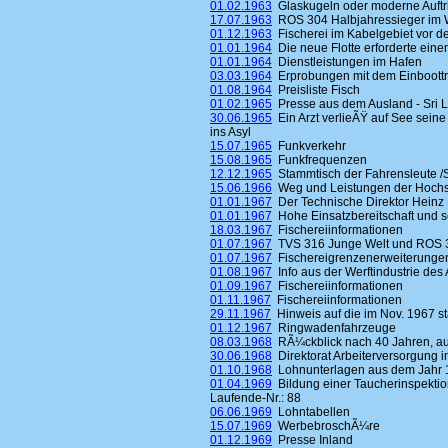
01.02.1963
Glaskugeln oder moderne Auftr
17.07.1963
ROS 304 Halbjahressieger im 
01.12.1963
Fischerei im Kabelgebiet vor 
01.01.1964
Die neue Flotte erforderte ein
01.01.1964
Dienstleistungen im Hafen
03.03.1964
Erprobungen mit dem Einboottrawl
01.08.1964
Preisliste Fisch
01.02.1965
Presse aus dem Ausland - Sri 
30.06.1965
Ein Arzt verlieÃŸ auf See seine
ins Asyl
15.07.1965
Funkverkehr
15.08.1965
Funkfrequenzen
12.12.1965
Stammtisch der Fahrensleute /
15.06.1966
Weg und Leistungen der Hochs
01.01.1967
Der Technische Direktor Heinz
01.01.1967
Hohe Einsatzbereitschaft und
18.03.1967
Fischereiinformationen
01.07.1967
TVS 316 Junge Welt und ROS 
01.07.1967
Fischereigrenzenerweiterunge
01.08.1967
Info aus der Werftindustrie des
01.09.1967
Fischereiinformationen
01.11.1967
Fischereiinformationen
29.11.1967
Hinweis auf die im Nov. 1967 st
01.12.1967
Ringwadenfahrzeuge
08.03.1968
RÃ¼ckblick nach 40 Jahren, auf
30.06.1968
Direktorat Arbeiterversorgung i
01.10.1968
Lohnunterlagen aus dem Jahr 
01.04.1969
Bildung einer Taucherinspektio
Laufende-Nr.: 88
06.06.1969
Lohntabellen
15.07.1969
WerbebroschÃ¼re
01.12.1969
Presse Inland