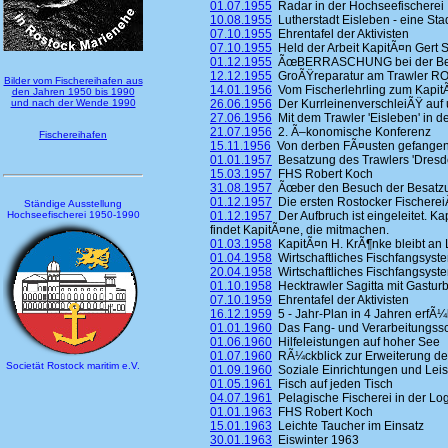
01.07.1955
Radar in der Hochseefischerei
10.08.1955
Lutherstadt Eisleben - eine Stad
07.10.1955
Ehrentafel der Aktivisten
07.10.1955
Held der Arbeit KapitÃ¤n Gert S
01.12.1955
ÃœBERRASCHUNG bei der Besa
12.12.1955
GroÃŸreparatur am Trawler ROS
Bilder vom Fischereihafen aus
14.01.1956
Vom Fischerlehrling zum KapitÃ
den Jahren 1950 bis 1990
und nach der Wende 1990
26.06.1956
Der KurrleinenverschleiÃŸ auf 
27.06.1956
Mit dem Trawler 'Eisleben' in d
21.07.1956
2. Ã–konomische Konferenz
Fischereihafen
15.11.1956
Von derben FÃ¤usten gefangen 
01.01.1957
Besatzung des Trawlers 'Dresde
15.03.1957
FHS Robert Koch
31.08.1957
Ãœber den Besuch der Besatzung
01.12.1957
Die ersten Rostocker Fischerei
Ständige Ausstellung
Hochseefischerei 1950-1990
01.12.1957
Der Aufbruch ist eingeleitet. K
findet KapitÃ¤ne, die mitmachen.
01.03.1958
KapitÃ¤n H. KrÃ¶nke bleibt an
01.04.1958
Wirtschaftliches Fischfangsyst
20.04.1958
Wirtschaftliches Fischfangsyst
01.10.1958
Hecktrawler Sagitta mit Gastur
07.10.1959
Ehrentafel der Aktivisten
16.12.1959
5 - Jahr-Plan in 4 Jahren erfÃ¼l
01.01.1960
Das Fang- und Verarbeitungssc
01.06.1960
Hilfeleistungen auf hoher See
01.07.1960
RÃ¼ckblick zur Erweiterung de
Societät Rostock maritim e.V.
01.09.1960
Soziale Einrichtungen und Lei
01.05.1961
Fisch auf jeden Tisch
04.07.1961
Pelagische Fischerei in der Log
01.01.1963
FHS Robert Koch
15.01.1963
Leichte Taucher im Einsatz
30.01.1963
Eiswinter 1963