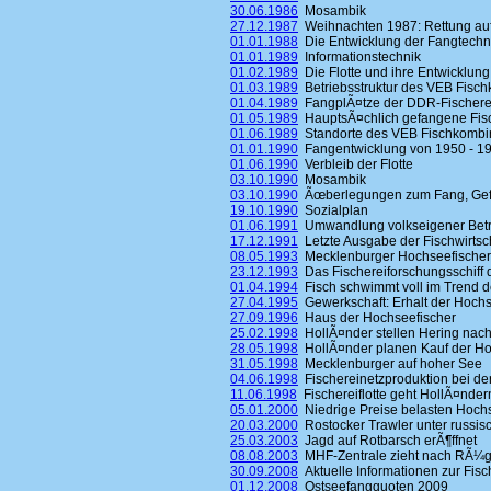
30.06.1986
Mosambik
27.12.1987
Weihnachten 1987: Rettung au
01.01.1988
Die Entwicklung der Fangtechn
01.01.1989
Informationstechnik
01.02.1989
Die Flotte und ihre Entwicklung
01.03.1989
Betriebsstruktur des VEB Fisc
01.04.1989
FangplÃ¤tze der DDR-Fischerei
01.05.1989
HauptsÃ¤chlich gefangene Fis
01.06.1989
Standorte des VEB Fischkombi
01.01.1990
Fangentwicklung von 1950 - 19
01.06.1990
Verbleib der Flotte
03.10.1990
Mosambik
03.10.1990
Ãœberlegungen zum Fang, Gefrie
19.10.1990
Sozialplan
01.06.1991
Umwandlung volkseigener Betrie
17.12.1991
Letzte Ausgabe der Fischwirtsc
08.05.1993
Mecklenburger Hochseefischer
23.12.1993
Das Fischereiforschungsschiff d
01.04.1994
Fisch schwimmt voll im Trend d
27.04.1995
Gewerkschaft: Erhalt der Hochs
27.09.1996
Haus der Hochseefischer
25.02.1998
HollÃ¤nder stellen Hering nac
28.05.1998
HollÃ¤nder planen Kauf der H
31.05.1998
Mecklenburger auf hoher See
04.06.1998
Fischereinetzproduktion bei der
11.06.1998
Fischereiflotte geht HollÃ¤nder
05.01.2000
Niedrige Preise belasten Hoch
20.03.2000
Rostocker Trawler unter russisc
25.03.2003
Jagd auf Rotbarsch erÃ¶ffnet
08.08.2003
MHF-Zentrale zieht nach RÃ¼
30.09.2008
Aktuelle Informationen zur Fisc
01.12.2008
Ostseefangquoten 2009