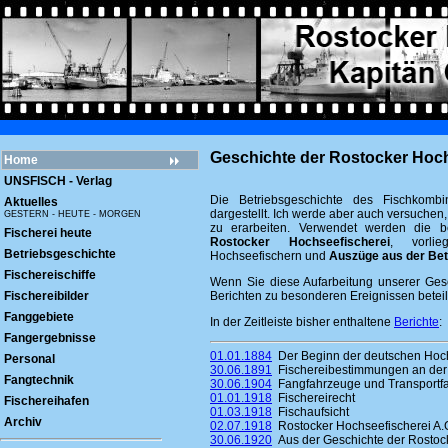
Geschichte der Rostocker Hoch
Home
UNSFISCH - Verlag
Die Betriebsgeschichte des Fischkombi
Aktuelles
dargestellt. Ich werde aber auch versuchen,
GESTERN - HEUTE - MORGEN
zu erarbeiten. Verwendet werden die b
Fischerei heute
Rostocker Hochseefischerei
, vorli
Betriebsgeschichte
Hochseefischern und
Auszüge aus der Bet
Fischereischiffe
Wenn Sie diese Aufarbeitung unserer Gesc
Fischereibilder
Berichten zu besonderen Ereignissen beteil
Fanggebiete
In der Zeitleiste bisher enthaltene
Berichte
:
Fangergebnisse
01.01.1884
Der Beginn der deutschen Hoch
Personal
30.06.1891
Fischereibestimmungen an der
Fangtechnik
30.06.1904
Fangfahrzeuge und Transportfah
01.01.1918
Fischereirecht
Fischereihafen
01.03.1918
Fischaufsicht
Archiv
02.07.1918
Rostocker Hochseefischerei A.
30.06.1920
Aus der Geschichte der Rostock