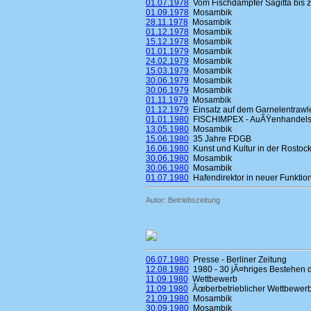
01.07.1978
Vom Fischdampfer Sagitta bis 
01.09.1978
Mosambik
28.11.1978
Mosambik
01.12.1978
Mosambik
15.12.1978
Mosambik
01.01.1979
Mosambik
24.02.1979
Mosambik
15.03.1979
Mosambik
30.06.1979
Mosambik
30.06.1979
Mosambik
01.11.1979
Mosambik
01.12.1979
Einsatz auf dem Garnelentrawle
01.01.1980
FISCHIMPEX - AuÃŸenhandelsbe
13.05.1980
Mosambik
15.06.1980
35 Jahre FDGB
16.06.1980
Kunst und Kultur in der Rostoc
30.06.1980
Mosambik
30.06.1980
Mosambik
01.07.1980
Hafendirektor in neuer Funktio
Autor: Betriebszeitung
06.07.1980
Presse - Berliner Zeitung
12.08.1980
1980 - 30 jÃ¤hriges Bestehen 
11.09.1980
Wettbewerb
11.09.1980
Ãœberbetrieblicher Wettbewerb
21.09.1980
Mosambik
30.09.1980
Mosambik