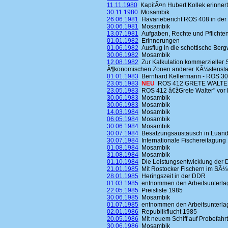
11.11.1980
KapitÃ¤n Hubert Kollek erinnert
30.11.1980
Mosambik
26.06.1981
Havariebericht ROS 408 in der 
30.06.1981
Mosambik
13.07.1981
Aufgaben, Rechte und Pflichten
01.01.1982
Erinnerungen
01.06.1982
Ausflug in die schottische Ber
30.06.1982
Mosambik
12.08.1982
Zur Kalkulation kommerzieller 
Ã¶konomischen Zonen anderer KÃ¼stensta
01.01.1983
Bernhard Kellermann - ROS 3
23.05.1983
NEU
ROS 412 GRETE WALTER
23.05.1983
ROS 412 â€žGrete Walter" vor 
30.06.1983
Mosambik
30.06.1983
Mosambik
14.03.1984
Mosambik
06.05.1984
Mosambik
30.06.1984
Mosambik
30.07.1984
Besatzungsaustausch in Luand
30.07.1984
Internationale Fischereitagung
01.08.1984
Mosambik
31.08.1984
Mosambik
01.10.1984
Die Leistungsentwicklung der 
21.01.1985
Mit Rostocker Fischern im SÃ¼d
28.01.1985
Heringszeit in der DDR
01.03.1985
entnommen den Arbeitsunterlag
22.05.1985
Preisliste 1985
30.06.1985
Mosambik
01.07.1985
entnommen den Arbeitsunterlag
02.01.1986
Republikflucht 1985
20.05.1986
Mit neuem Schiff auf Probefahrt
30.06.1986
Mosambik